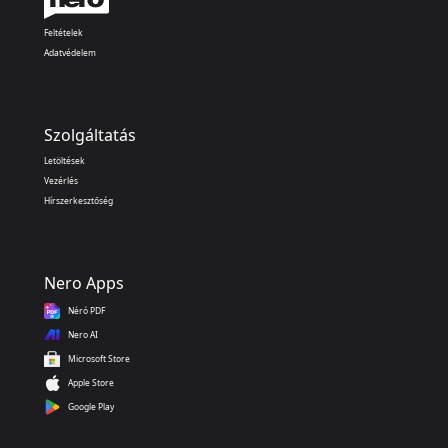
Feltételek
Adatvédelem
Szolgáltatás
Letöltések
Vezérlés
Hírszerkesztőség
Nero Apps
Néró PDF
Nero AI
Microsoft Store
Apple Store
Google Play