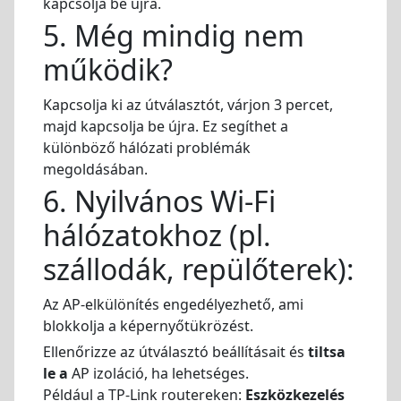
kapcsolja be újra.
5. Még mindig nem
működik?
Kapcsolja ki az útválasztót, várjon 3 percet,
majd kapcsolja be újra. Ez segíthet a
különböző hálózati problémák
megoldásában.
6. Nyilvános Wi-Fi
hálózatokhoz (pl.
szállodák, repülőterek):
Az AP-elkülönítés engedélyezhető, ami
blokkolja a képernyőtükrözést.
Ellenőrizze az útválasztó beállításait és
tiltsa
le a
AP izoláció, ha lehetséges.
Például a TP-Link routereken:
Eszközkezelés