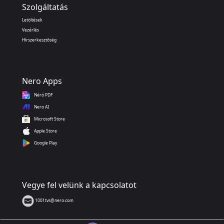
Szolgáltatás
Letöltések
Vezérlés
Hírszerkesztőség
Nero Apps
Néró PDF
Nero AI
Microsoft Store
Apple Store
Google Play
Vegye fel velünk a kapcsolatot
1001tvs@nero.com