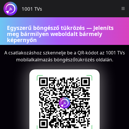
1001 TVs
Egyszerű böngésző tükrözés — Jeleníts
meg bármilyen weboldalt bármely
képernyőn
Oktatóvideó megtekintése
A csatlakozáshoz szkennelje be a QR-kódot az 1001 TVs
mobilalkalmazás böngészőtükrözés oldalán.