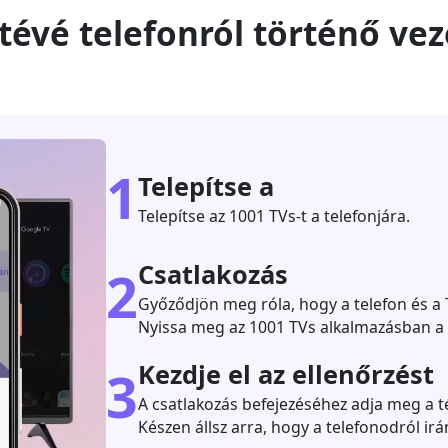
 tévé telefonról történő ve
1
Telepítse a
Telepítse az 1001 TVs-t a telefonjára.
Csatlakozás
2
Győződjön meg róla, hogy a telefon és a
Nyissa meg az 1001 TVs alkalmazásban a Tá
Kezdje el az ellenőrzést
3
A csatlakozás befejezéséhez adja meg a 
Készen állsz arra, hogy a telefonodról irán