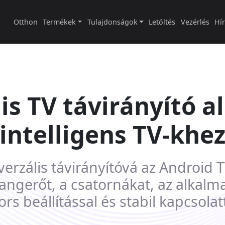
Otthon
Termékek
Tulajdonságok
Letöltés
Vezérlés
Hí
is TV távirányító 
intelligens TV-khe
verzális távirányítóvá az Android
angerőt, a csatornákat, az alkalma
ors beállítással és stabil kapcsolatt