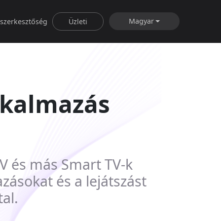
Magyar
rszerkesztőség
Üzleti
alkalmazás
z
 TV és más Smart TV-k
zásokat és a lejátszást
al.