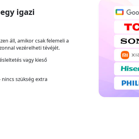
egy igazi
en áll, amikor csak felemeli a
zonnal vezérelheti tévéjét.
sleltetés vagy kieső
 nincs szükség extra