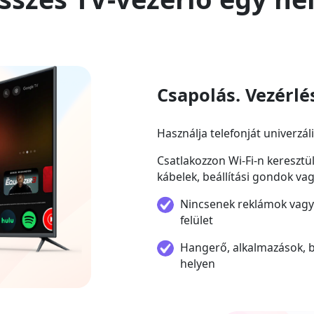
Csapolás. Vezérlé
Használja telefonját univerzál
Csatlakozzon Wi-Fi-n keresztül
kábelek, beállítási gondok va
Nincsenek reklámok vagy f
felület
Hangerő, alkalmazások, 
helyen