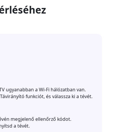
zérléséhez
 TV ugyanabban a Wi-Fi hálózatban van.
virányító funkciót, és válassza ki a tévét.
tévén megjelenő ellenőrző kódot.
yítsd a tévét.