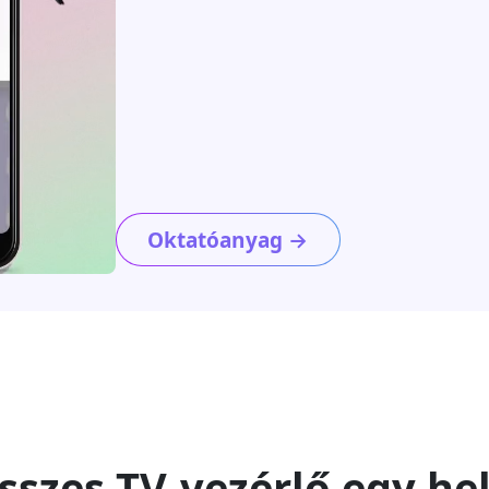
Oktatóanyag →
sszes TV-vezérlő egy he