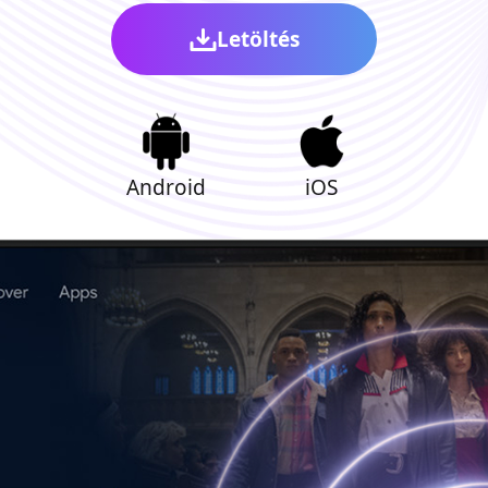
Letöltés
Android
iOS