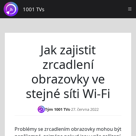
1001 TVs
Jak zajistit
zrcadlení
obrazovky ve
stejné síti Wi-Fi
Tým 1001 TVs
-
27. června 2022
Problémy se zrcadlením obrazovky mohou být