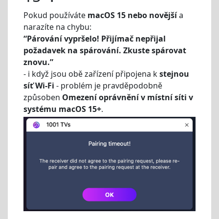
Pokud používáte
macOS 15 nebo novější
a
narazíte na chybu:
“Párování vypršelo! Přijímač nepřijal
požadavek na spárování. Zkuste spárovat
znovu.”
- i když jsou obě zařízení připojena k
stejnou
síť Wi-Fi
- problém je pravděpodobně
způsoben
Omezení oprávnění v místní síti v
systému macOS 15+
.