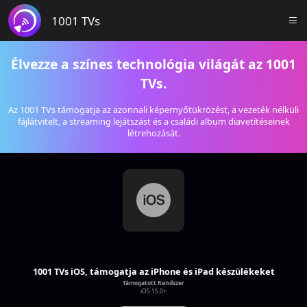
1001 TVs
Élvezze a színes technológia világát az 1001
TVs.
Az 1001 TVs támogatja az azonnali képernyőtükrözést, a vezeték nélküli
fájlátvitelt, a streaming lejátszást és a családi album diavetítéseinek
létrehozását.
1001 TVs iOS, támogatja az iPhone és iPad készülékeket
Támogatott Rendszer
iOS 15.0+