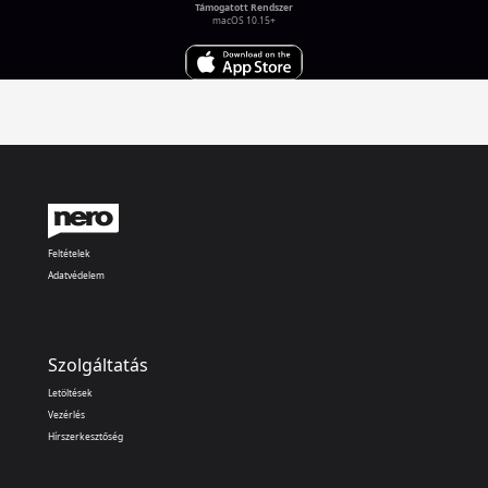
Támogatott Rendszer
macOS 10.15+
Feltételek
Adatvédelem
Szolgáltatás
Letöltések
Vezérlés
Hírszerkesztőség