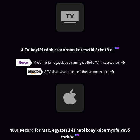
A TV-ügyfél több csatornán keresztül érhető el
Most már támogatjuk a streaminget a Roku TV-n, szerezd be!
A TV-alkalmazást most letöltheti az Amazonról
1001 Record for Mac, egyszerű és hatékony képernyőfelvevő
eszköz