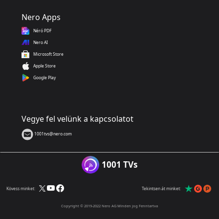
Nero Apps
Néró PDF
Nero AI
Microsoft Store
Apple Store
Google Play
Vegye fel velünk a kapcsolatot
1001tvs@nero.com
1001 TVs
Kövess minket:
Tekintsen át minket:
Copyright © 2019-2022 Nero AG Minden jog Fenntartva