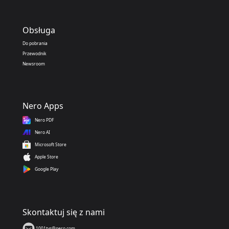
Obsługa
Do pobrania
Przewodnik
Newsroom
Nero Apps
Nero PDF
Nero AI
Microsoft Store
Apple Store
Google Play
Skontaktuj się z nami
1001tvs@nero.com