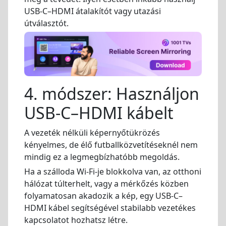
USB-C–HDMI átalakítót vagy utazási
útválasztót.
4. módszer: Használjon
USB-C–HDMI kábelt
A vezeték nélküli képernyőtükrözés
kényelmes, de élő futballközvetítéseknél nem
mindig ez a legmegbízhatóbb megoldás.
Ha a szálloda Wi-Fi-je blokkolva van, az otthoni
hálózat túlterhelt, vagy a mérkőzés közben
folyamatosan akadozik a kép, egy USB-C–
HDMI kábel segítségével stabilabb vezetékes
kapcsolatot hozhatsz létre.