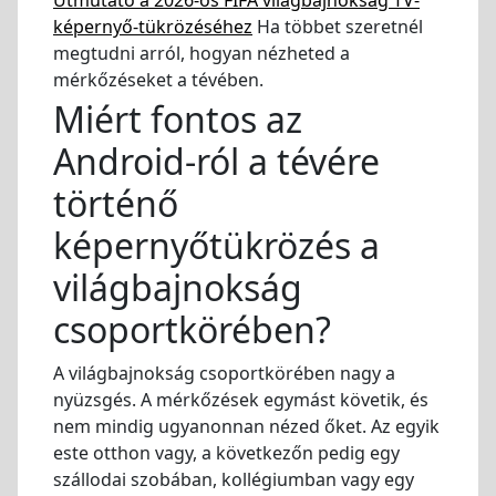
Útmutató a 2026-os FIFA világbajnokság TV-
képernyő-tükrözéséhez
Ha többet szeretnél
megtudni arról, hogyan nézheted a
mérkőzéseket a tévében.
Miért fontos az
Android-ról a tévére
történő
képernyőtükrözés a
világbajnokság
csoportkörében?
A világbajnokság csoportkörében nagy a
nyüzsgés. A mérkőzések egymást követik, és
nem mindig ugyanonnan nézed őket. Az egyik
este otthon vagy, a következőn pedig egy
szállodai szobában, kollégiumban vagy egy