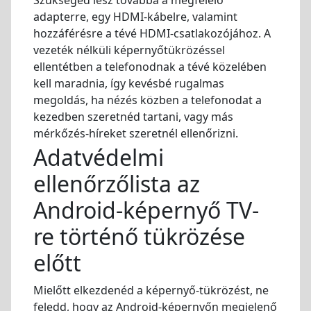
adapterre, egy HDMI-kábelre, valamint
hozzáférésre a tévé HDMI-csatlakozójához. A
vezeték nélküli képernyőtükrözéssel
ellentétben a telefonodnak a tévé közelében
kell maradnia, így kevésbé rugalmas
megoldás, ha nézés közben a telefonodat a
kezedben szeretnéd tartani, vagy más
mérkőzés-híreket szeretnél ellenőrizni.
Adatvédelmi
ellenőrzőlista az
Android-képernyő TV-
re történő tükrözése
előtt
Mielőtt elkezdenéd a képernyő-tükrözést, ne
feledd, hogy az Android-képernyőn megjelenő