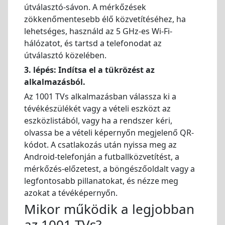
útválasztó-sávon. A mérkőzések
zökkenőmentesebb élő közvetítéséhez, ha
lehetséges, használd az 5 GHz-es Wi-Fi-
hálózatot, és tartsd a telefonodat az
útválasztó közelében.
3. lépés: Indítsa el a tükrözést az
alkalmazásból.
Az 1001 TVs alkalmazásban válassza ki a
tévékészülékét vagy a vételi eszközt az
eszközlistából, vagy ha a rendszer kéri,
olvassa be a vételi képernyőn megjelenő QR-
kódot. A csatlakozás után nyissa meg az
Android-telefonján a futballközvetítést, a
mérkőzés-előzetest, a böngészőoldalt vagy a
legfontosabb pillanatokat, és nézze meg
azokat a tévéképernyőn.
Mikor működik a legjobban
az 1001 TVs?