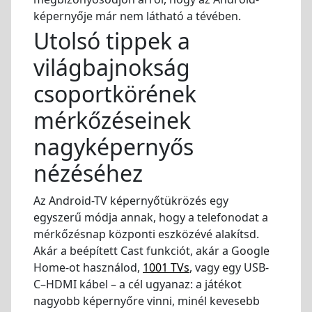
képernyője már nem látható a tévében.
Utolsó tippek a
világbajnokság
csoportkörének
mérkőzéseinek
nagyképernyős
nézéséhez
Az Android-TV képernyőtükrözés egy
egyszerű módja annak, hogy a telefonodat a
mérkőzésnap központi eszközévé alakítsd.
Akár a beépített Cast funkciót, akár a Google
Home-ot használod,
1001 TVs
, vagy egy USB-
C–HDMI kábel – a cél ugyanaz: a játékot
nagyobb képernyőre vinni, minél kevesebb