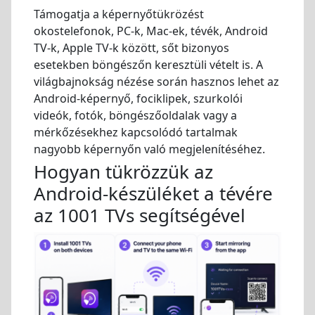
Támogatja a képernyőtükrözést
okostelefonok, PC-k, Mac-ek, tévék, Android
TV-k, Apple TV-k között, sőt bizonyos
esetekben böngészőn keresztüli vételt is. A
világbajnokság nézése során hasznos lehet az
Android-képernyő, fociklipek, szurkolói
videók, fotók, böngészőoldalak vagy a
mérkőzésekhez kapcsolódó tartalmak
nagyobb képernyőn való megjelenítéséhez.
Hogyan tükrözzük az
Android-készüléket a tévére
az 1001 TVs segítségével