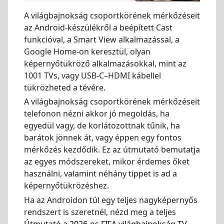
A világbajnokság csoportkörének mérkőzéseit
az Android-készülékről a beépített Cast
funkcióval, a Smart View alkalmazással, a
Google Home-on keresztül, olyan
képernyőtükröző alkalmazásokkal, mint az
1001 TVs, vagy USB-C–HDMI kábellel
tükrözheted a tévére.
A világbajnokság csoportkörének mérkőzéseit
telefonon nézni akkor jó megoldás, ha
egyedül vagy, de korlátozottnak tűnik, ha
barátok jönnek át, vagy éppen egy fontos
mérkőzés kezdődik. Ez az útmutató bemutatja
az egyes módszereket, mikor érdemes őket
használni, valamint néhány tippet is ad a
képernyőtükrözéshez.
Ha az Androidon túl egy teljes nagyképernyős
rendszert is szeretnél, nézd meg a teljes