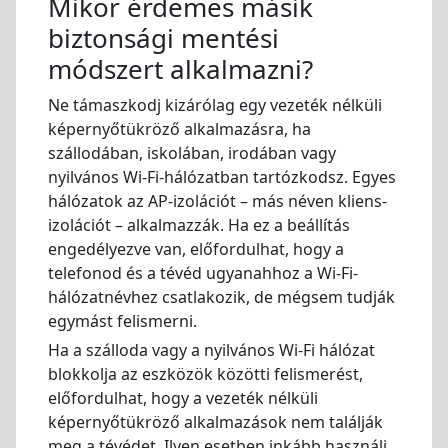
Mikor érdemes másik
biztonsági mentési
módszert alkalmazni?
Ne támaszkodj kizárólag egy vezeték nélküli
képernyőtükröző alkalmazásra, ha
szállodában, iskolában, irodában vagy
nyilvános Wi-Fi-hálózatban tartózkodsz. Egyes
hálózatok az AP-izolációt – más néven kliens-
izolációt – alkalmazzák. Ha ez a beállítás
engedélyezve van, előfordulhat, hogy a
telefonod és a tévéd ugyanahhoz a Wi-Fi-
hálózatnévhez csatlakozik, de mégsem tudják
egymást felismerni.
Ha a szálloda vagy a nyilvános Wi-Fi hálózat
blokkolja az eszközök közötti felismerést,
előfordulhat, hogy a vezeték nélküli
képernyőtükröző alkalmazások nem találják
meg a tévédet. Ilyen esetben inkább használj