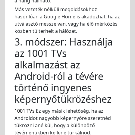
a hang hallható.
Más vezeték nélküli megoldásokhoz
hasonlóan a Google Home is akadozhat, ha az
útválasztó messze van, vagy ha élő mérkőzés
közben túlterhelt a hálózat.
3. módszer: Használja
az 1001 TVs
alkalmazást az
Android-ról a tévére
történő ingyenes
képernyőtükrözéshez
1001 TVs
Ez egy másik lehetőség, ha az
Androidot nagyobb képernyőre szeretnéd
tükrözni anélkül, hogy a különböző
tévémenükben kellene turkálnod.