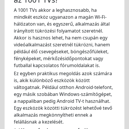
A 1001 TVs akkor a leghasznosabb, ha
mindkét eszköz ugyanazon a magán Wi-Fi-
hálózaton van, és egyszerű, alkalmazás által
irányított tükrözési folyamatot szeretnél.
Akkor is hasznos lehet, ha nem csupán egy
videóalkalmazást szeretnél tükrözni, hanem
például élő csevegéseket, böngészőfüleket,
fényképeket, mérkőzésidőpontokat vagy
futballal kapcsolatos fórumoldalakat is.
Ez egyben praktikus megoldás azok számára
is, akik különböző eszközök között
váltogatnak. Például otthon Android-telefont,
egy másik szobában Windows-számítógépet,
a nappaliban pedig Android TV-t használhat.
Egy eszközök közötti tükrözést lehetővé tevő
alkalmazás megkönnyítheti ennek a
felállásnak a kezelését.