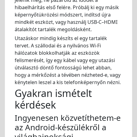
jelenik meg, ne pazarold az idődet a
hibaelhárítás első felére. Próbálj ki egy másik
képernyőtükrözési módszert, indítsd újra
mindkét eszközt, vagy használj USB-C–HDMI
átalakítót tartalék megoldásként.
Utazáskor mindig készíts el egy tartalék
tervet. A szállodai és a nyilvános Wi-Fi
hálózatok blokkolhatják az eszközök
felismerését, így egy kábel vagy egy utazási
útválasztó döntő fontosságú lehet abban,
hogy a mérkőzést a tévében nézheted-e, vagy
kénytelen leszel a kis telefonképernyőn nézni.
Gyakran ismételt
kérdések
Ingyenesen közvetíthetem-e
az Android-készülékről a
világbajnoksági