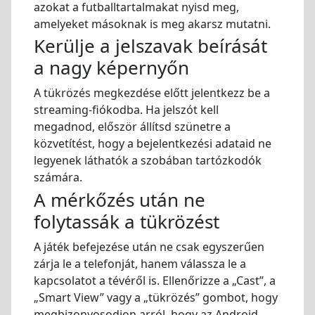
azokat a futballtartalmakat nyisd meg,
amelyeket másoknak is meg akarsz mutatni.
Kerülje a jelszavak beírását
a nagy képernyőn
A tükrözés megkezdése előtt jelentkezz be a
streaming-fiókodba. Ha jelszót kell
megadnod, először állítsd szünetre a
közvetítést, hogy a bejelentkezési adataid ne
legyenek láthatók a szobában tartózkodók
számára.
A mérkőzés után ne
folytassák a tükrözést
A játék befejezése után ne csak egyszerűen
zárja le a telefonját, hanem válassza le a
kapcsolatot a tévéről is. Ellenőrizze a „Cast”, a
„Smart View” vagy a „tükrözés” gombot, hogy
megbizonyosodjon arról, hogy az Android-