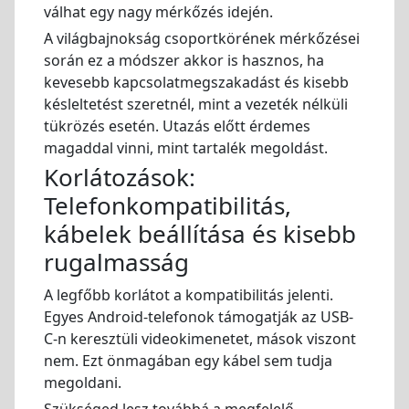
válhat egy nagy mérkőzés idején.
A világbajnokság csoportkörének mérkőzései
során ez a módszer akkor is hasznos, ha
kevesebb kapcsolatmegszakadást és kisebb
késleltetést szeretnél, mint a vezeték nélküli
tükrözés esetén. Utazás előtt érdemes
magaddal vinni, mint tartalék megoldást.
Korlátozások:
Telefonkompatibilitás,
kábelek beállítása és kisebb
rugalmasság
A legfőbb korlátot a kompatibilitás jelenti.
Egyes Android-telefonok támogatják az USB-
C-n keresztüli videokimenetet, mások viszont
nem. Ezt önmagában egy kábel sem tudja
megoldani.
Szükséged lesz továbbá a megfelelő