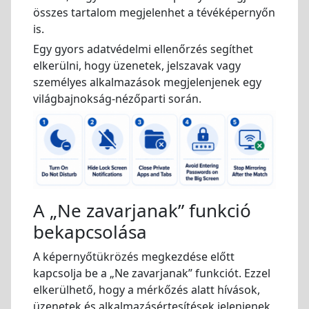
összes tartalom megjelenhet a tévéképernyőn
is.
Egy gyors adatvédelmi ellenőrzés segíthet
elkerülni, hogy üzenetek, jelszavak vagy
személyes alkalmazások megjelenjenek egy
világbajnokság-nézőparti során.
A „Ne zavarjanak” funkció
bekapcsolása
A képernyőtükrözés megkezdése előtt
kapcsolja be a „Ne zavarjanak” funkciót. Ezzel
elkerülhető, hogy a mérkőzés alatt hívások,
üzenetek és alkalmazásértesítések jelenjenek