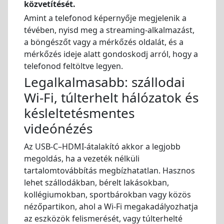
közvetítését.
Amint a telefonod képernyője megjelenik a
tévében, nyisd meg a streaming-alkalmazást,
a böngészőt vagy a mérkőzés oldalát, és a
mérkőzés ideje alatt gondoskodj arról, hogy a
telefonod feltöltve legyen.
Legalkalmasabb: szállodai
Wi-Fi, túlterhelt hálózatok és
késleltetésmentes
videónézés
Az USB-C–HDMI-átalakító akkor a legjobb
megoldás, ha a vezeték nélküli
tartalomtovábbítás megbízhatatlan. Hasznos
lehet szállodákban, bérelt lakásokban,
kollégiumokban, sportbárokban vagy közös
nézőpartikon, ahol a Wi-Fi megakadályozhatja
az eszközök felismerését, vagy túlterhelté