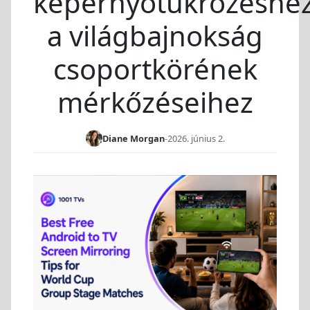
képernyőtükrözéshe
a világbajnokság
csoportkörének
mérkőzéseihez
Diane Morgan
-
2026. június 2.