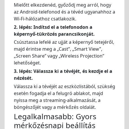
Mielőtt elkezdenéd, győződj meg arról, hogy
az Android-telefonod és a tévéd ugyanahhoz a
Wi-Fi-hálózathoz csatlakozik.
2. lépés: Indítsd el a telefonodon a
képernyő-tükrözés parancsikonját.
Csúsztassa lefelé az ujját a képernyő tetejéről,
majd érintse meg a „Cast”, „Smart View”,
„Screen Share” vagy „Wireless Projection”
lehetőséget.
3. lépés: Válassza ki a tévéjét, és kezdje el a
nézését.
Válassza ki a tévéjét az eszközlistából, szükség
esetén fogadja el a felugró ablakot, majd
nyissa meg a streaming-alkalmazását, a
böngészőjét vagy a mérkőzés oldalát.
Legalkalmasabb: Gyors
mérkőzésnapi beállítás