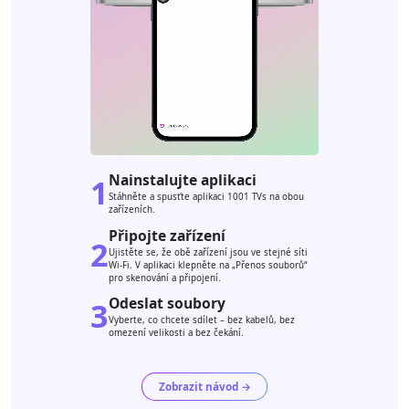
Nainstalujte aplikaci
1
Stáhněte a spusťte aplikaci 1001 TVs na obou
zařízeních.
Připojte zařízení
2
Ujistěte se, že obě zařízení jsou ve stejné síti
Wi-Fi. V aplikaci klepněte na „Přenos souborů“
pro skenování a připojení.
Odeslat soubory
3
Vyberte, co chcete sdílet – bez kabelů, bez
omezení velikosti a bez čekání.
Zobrazit návod →