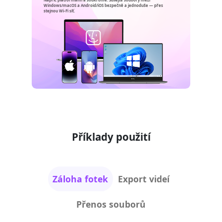
Napříč platformami a soukromě. Sdílejte soubory mezi
Windows/macOS a Android/iOS bezpečně a jednoduše — přes
stejnou Wi-Fi síť.
Příklady použití
Záloha fotek
Export videí
Přenos souborů