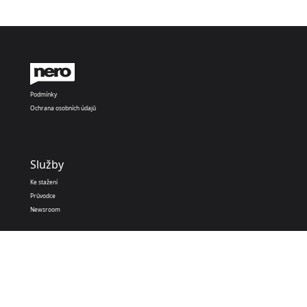
Podmínky
Ochrana osobních údajů
Služby
Ke stažení
Průvodce
Newsroom
Nero Apps
Nero PDF
Nero AI