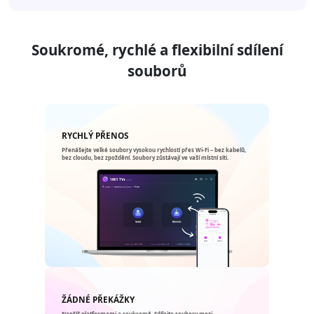
Soukromé, rychlé a flexibilní sdílení
souborů
RYCHLÝ PŘENOS
Přenášejte velké soubory vysokou rychlostí přes Wi-Fi – bez kabelů,
bez cloudu, bez zpoždění. Soubory zůstávají ve vaší místní síti.
ŽÁDNÉ PŘEKÁŽKY