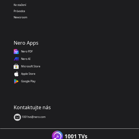
Ke stažení
Průvodce
Newsroom
Nero Apps
Nero PDF
Nero AI
Microsoft Store
Apple Store
Google Play
Kontaktujte nás
1001tvs@nero.com
1001 TVs