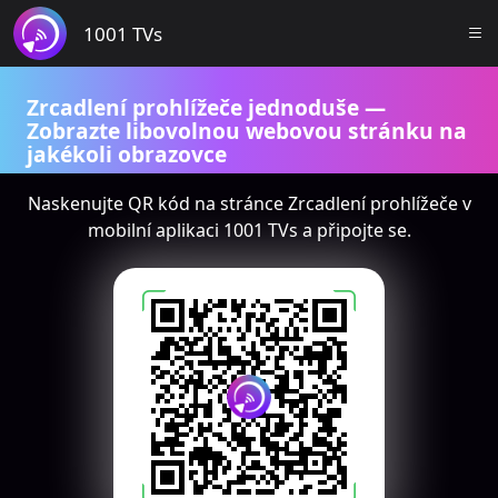
1001 TVs
Zrcadlení prohlížeče jednoduše —
Zobrazte libovolnou webovou stránku na
jakékoli obrazovce
Zobrazit výukové video
Naskenujte QR kód na stránce Zrcadlení prohlížeče v
mobilní aplikaci 1001 TVs a připojte se.