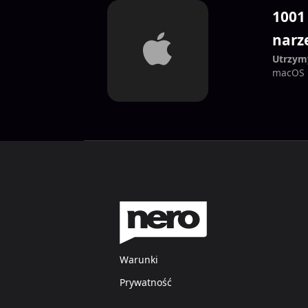
1001
narz
Utrzym
macOS 
Warunki
Prywatność