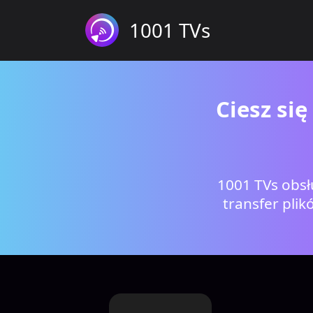
1001 TVs
Ciesz si
1001 TVs obs
transfer pli