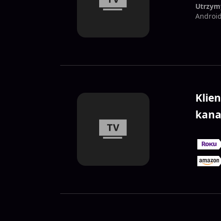
Utrzym
Android
Klie
kana