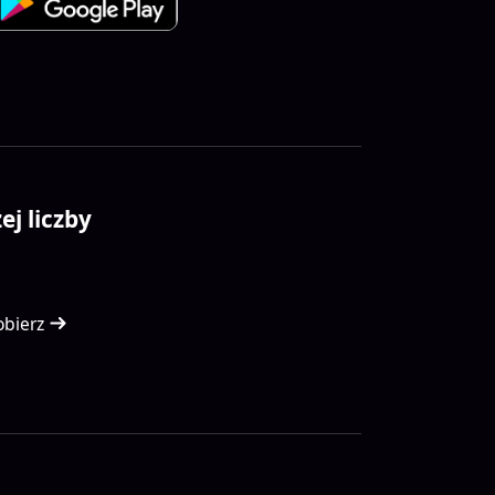
j liczby
obierz