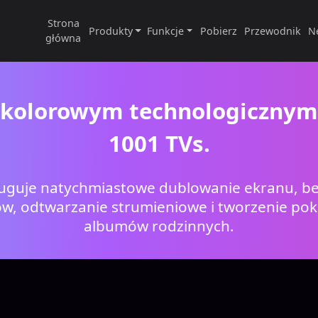
Strona
Produkty
Funkcje
Pobierz
Przewodnik
N
główna
ę kolorowym technologicznym
1001 TVs.
ługuje natychmiastowe dublowanie ekranu, 
ków, odtwarzanie strumieniowe i tworzenie po
albumów rodzinnych.