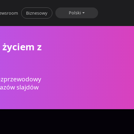
Polski
ewsroom
Biznesowy
 życiem z
bezprzewodowy
kazów slajdów