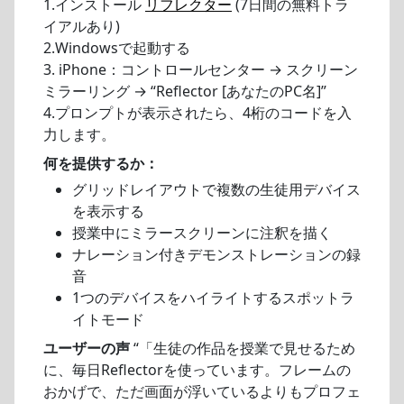
1.インストール
リフレクター
(7日間の無料トラ
イアルあり)
2.Windowsで起動する
3. iPhone：コントロールセンター → スクリーン
ミラーリング → “Reflector [あなたのPC名]”
4.プロンプトが表示されたら、4桁のコードを入
力します。
何を提供するか：
グリッドレイアウトで複数の生徒用デバイス
を表示する
授業中にミラースクリーンに注釈を描く
ナレーション付きデモンストレーションの録
音
1つのデバイスをハイライトするスポットラ
イトモード
ユーザーの声
“「生徒の作品を授業で見せるため
に、毎日Reflectorを使っています。フレームの
おかげで、ただ画面が浮いているよりもプロフェ