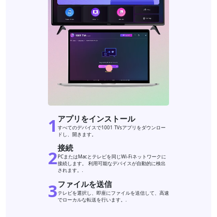
アプリをインストール
1
すべてのデバイスで1001 TVsアプリをダウンロー
ドし、開きます。
接続
2
PCまたはMacとテレビを同じWi-Fiネットワークに
接続します。 利用可能なデバイスが自動的に検出
されます。.
ファイルを送信
3
テレビを選択し、即座にファイルを送信して、高速
でローカルな転送を行います。.