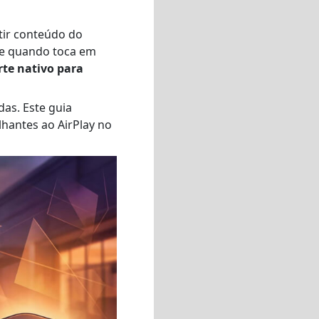
tir conteúdo do
ce quando toca em
te nativo para
das. Este guia
lhantes ao AirPlay no