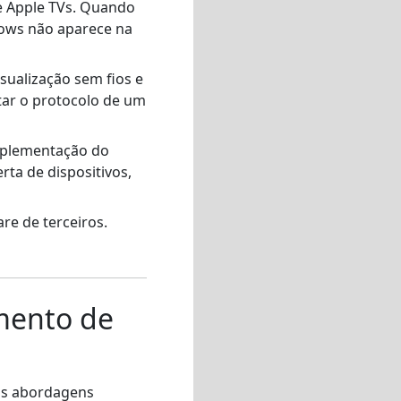
 e Apple TVs. Quando
dows não aparece na
ualização sem fios e
tar o protocolo de um
mplementação do
ta de dispositivos,
are de terceiros.
mento de
uas abordagens