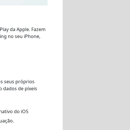
rPlay da Apple. Fazem
ing no seu iPhone,
os seus próprios
 dados de píxeis
nativo do iOS
tuação.