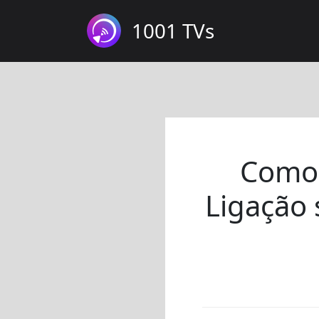
1001 TVs
Como 
Ligação 