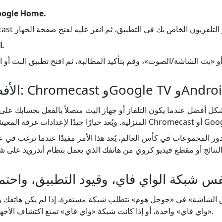
الخطوة 2: افتح تطبيق e Home
الخطوة 3: ابدأ بث الشاشة.
«بث الشاشة/الصوت»، وقم بتأكيد المطالبة، ثم افتح تطبيق البث أو ا
Chromec وGoogle TV وAndroid TV
 دور المجموعات في كأس العالم، يُعد هذا الأمر مفيدًا عندما ترغب 
النتائج أو مقطع فيديو كروي من هاتفك الذي يعمل بنظام أندرويد على ش
نفس شبكة الواي فاي، وقيود التطبيق، واحت
س الشاشة» في «جوجل هوم» تتطلب شبكة مستقرة. إذا لم يكن هاتفك و
«واي فاي» واحدة، أو إذا كانت شبكة «واي فاي» تمنع اكتشاف الأجهزة، فقد لا يظهر التلفزيون.