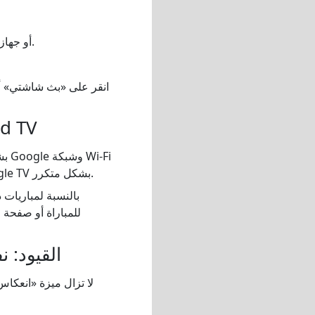
ابحث عن جهاز Chromecast أو جهاز التلفزيون الخاص بك في التطبيق، ثم انقر عليه لفتح صفحة الجهاز.
انقر على «بث شاشتي» أو 
الأفضل لمستخدمي: ast
المنزلية. ويُعد خيارًا جيدًا لإعدادات غرفة المعيشة التي يُستخدم فيها جهاز Chromecast أو Google TV بشكل متكرر.
بالنسبة لمباريات
للمباراة أو صفحة 
القيود: 
لا تزال ميزة «انعكا