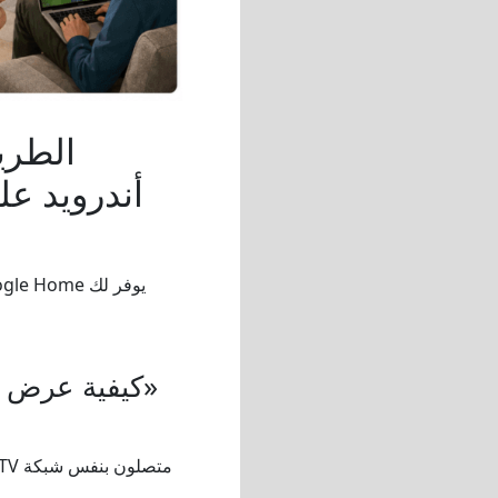
الطري
أندرويد ع
كيفية عرض شاشة هاتف أندرويد على التلفزيون باستخدام «جوجل هوم»