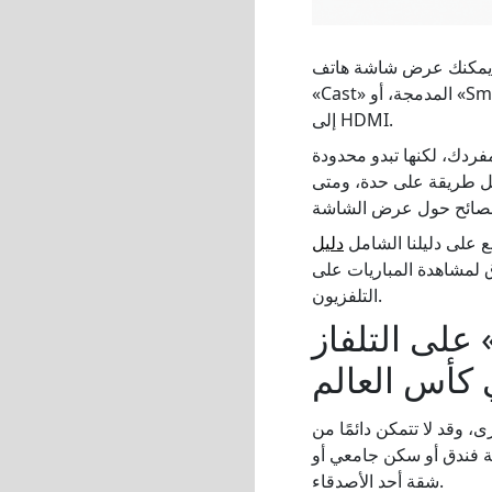
يمكنك عرض شاشة هاتف Android على التلفزيون لمشاهدة مباريات دور المجموعات في كأس العالم باستخدام ميزة
«Cast» المدمجة، أو «Smart View»، أو «Google Home»، أو تطبيقات عرض الشاشة مثل 1001 TVs، أو كابل USB-C
إلى HDMI.
فردك، لكنها تبدو محدودة
 كل طريقة على حدة، ومتى
ع على دليلنا الشامل
دليل
 لمشاهدة المباريات على
التلفزيون.
على التلفاز
 كأس العالم
، وقد لا تتمكن دائمًا من
فة فندق أو سكن جامعي أو
شقة أحد الأصدقاء.