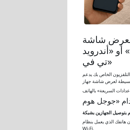
 لعرض شاشة
أو «أندرويد
تي في»
عم Chromecast أو Google TV أو Android TV، فإن Google Home يوفر لك
نظام Android وجهاز Chromecast أو Google TV أو Android TV متصلون بنفس شبكة
Wi-Fi.