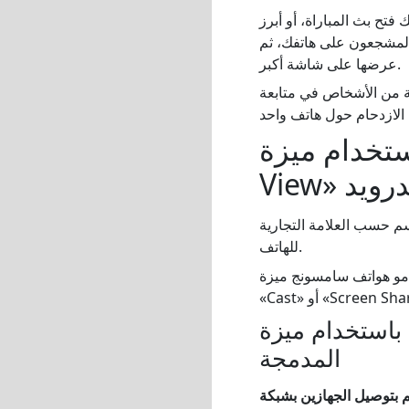
فتح بث المباراة، أو أبرز
ا المشجعون على هاتفك، ثم
عرضها على شاشة أكبر.
ة من الأشخاص في متابعة
Cas» المدمجة أو «Smart
درويد
م حسب العلامة التجارية
للهاتف.
Smart V». أما الهواتف الأخرى التي تعمل بنظام أندرويد، فقد تسميها
دام ميزة «Cast»
المدمجة