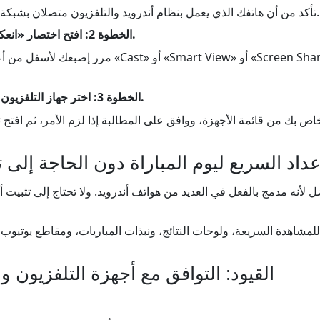
تأكد من أن هاتفك الذي يعمل بنظام أندرويد والتلفزيون متصلان بشبكة واي فاي واحدة قبل البدء.
الخطوة 2: افتح اختصار «انعكاس الشاشة» على هاتفك.
مرر إصبعك لأسفل من أعلى الشاشة، ثم انقر على «ast
الخطوة 3: اختر جهاز التلفزيون الخاص بك وابدأ المشاهدة.
خاص بك من قائمة الأجهزة، ووافق على المطالبة إذا لزم الأمر، ثم افتح 
إعداد السريع ليوم المباراة دون الحاجة إلى
فضل لأنه مدمج بالفعل في العديد من هواتف أندرويد. ولا تحتاج إلى تثبي
للمشاهدة السريعة، ولوحات النتائج، ونبذات المباريات، ومقاطع يوتيوب
القيود: التوافق مع أجهزة التلفزيون و