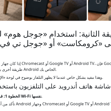
قة الثانية: استخدام «جوجل هوم»
لى «كرومكاست» أو «جوجل تي في» 
إذا كان جهاز التلفزيون الخاص بك يد
طريقة أخرى بسيطة لعرض شاشة جهاز Android الخاص بك.
وهذا مفيد بشكل خاص عندما لا يظهر التلفاز بوضوح في لوحة «الإعدادات السريعة» بالهاتف.
الخطوة 1: قم بتوصيل الجهازين بشبكة Wi-Fi نفسها.
تأكد من أن هاتفك الذي يعمل ب