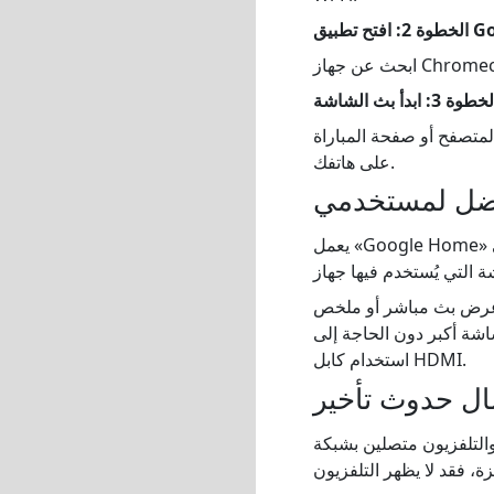
Googl.
لمتصفح أو صفحة المباراة
على هاتفك.
يعمل «Google Home» بشكل أفضل عندما يكون التلفاز أو جهاز البث متصلاً بالفعل بحسابك على Google وشبكة Wi-Fi
في عرض بث مباشر أو ملخص
اشة أكبر دون الحاجة إلى
استخدام كابل HDMI.
مال حدوث تأخير
التلفزيون متصلين بشبكة