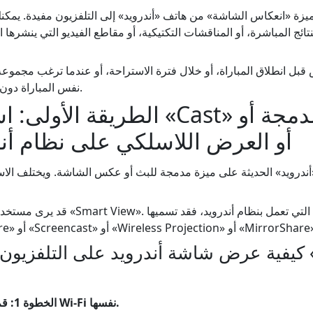
ميزة «انعكاس الشاشة» من هاتف «أندرويد» إلى التلفزيون مفيدة. يمكنك 
تائج المباشرة، أو المناقشات التكتيكية، أو مقاطع الفيديو التي ينشره
بل انطلاق المباراة، أو خلال فترة الاستراحة، أو عندما ترغب مجموع
نفس المباراة دون الازدحام حول هاتف واحد.
الطريقة الأولى: استخدام ميزة «t
View» أو العرض اللاسلكي على نظام أن
درويد» الحديثة على ميزة مدمجة للبث أو عكس الشاشة. ويختلف الاس
قد يرى مستخدمو هواتف سامسونج ميزة «iew
 أو «Screen Share» أو «Screencast» أو «Wireless Projection» أو «MirrorShare».
كيفية عرض شاشة أندرويد على التلفزيون باستخ
الخطوة 1: قم بتوصيل الجهازين بشبكة Wi-Fi نفسها.