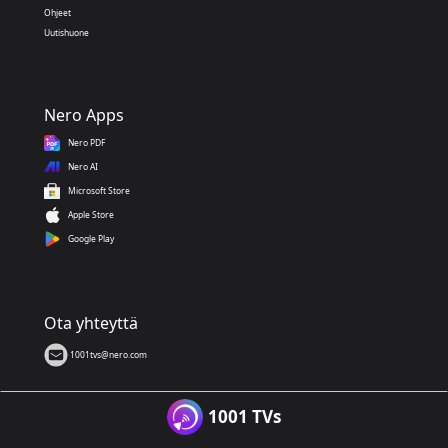
Ohjeet
Uutishuone
Nero Apps
Nero PDF
Nero AI
Microsoft Store
Apple Store
Google Play
Ota yhteyttä
1001tvs@nero.com
1001 TVs