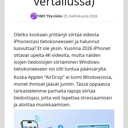
vertailussa)
1001 TVs-tiimi
-
25. helmikuuta 2026
Oletko koskaan yrittänyt siirtää videota
iPhonestasi tietokoneeseen ja halunnut
luovuttaa? Et ole yksin. Vuonna 2026 iPhonet
ottavat upeita 4K-videoita, mutta näiden
isojen tiedostojen siirtäminen Windows-
tietokoneeseen voi silti tuntua päänsäryltä.
Koska Applen “AirDrop” ei toimi Windowsissa,
monet ihmiset jäävät jumiin. Tässä oppaassa
tarkastelemme parhaita tapoja siirtää
tiedostojasi, jotta voit lopettaa stressaamisen
ja aloittaa muokkaamisen.