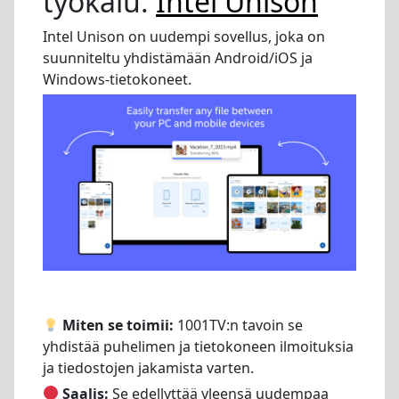
työkalu:
Intel Unison
Intel Unison on uudempi sovellus, joka on
suunniteltu yhdistämään Android/iOS ja
Windows-tietokoneet.
Miten se toimii:
1001TV:n tavoin se
yhdistää puhelimen ja tietokoneen ilmoituksia
ja tiedostojen jakamista varten.
Saalis:
Se edellyttää yleensä uudempaa