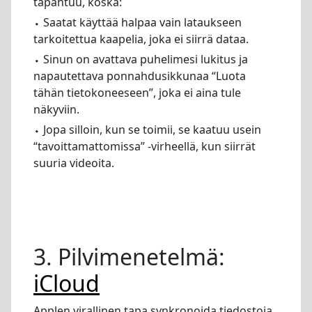
tapahtuu, koska:
⬩ Saatat käyttää halpaa vain lataukseen
tarkoitettua kaapelia, joka ei siirrä dataa.
⬩ Sinun on avattava puhelimesi lukitus ja
napautettava ponnahdusikkunaa “Luota
tähän tietokoneeseen”, joka ei aina tule
näkyviin.
⬩ Jopa silloin, kun se toimii, se kaatuu usein
“tavoittamattomissa” -virheellä, kun siirrät
suuria videoita.
3. Pilvimenetelmä:
iCloud
Applen virallinen tapa synkronoida tiedostoja