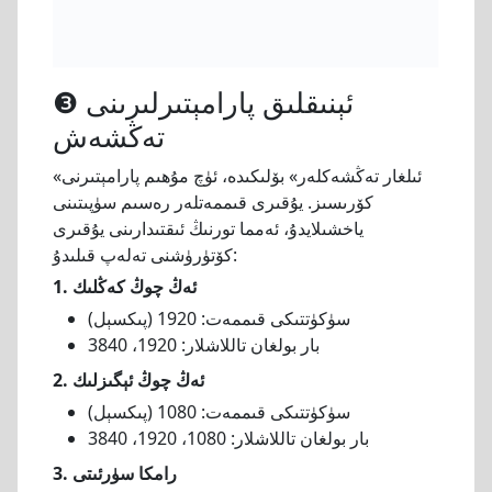
❸ ئېنىقلىق پارامېتىرلىرىنى
تەڭشەش
«ئىلغار تەڭشەكلەر» بۆلىكىدە، ئۈچ مۇھىم پارامېتىرنى
كۆرىسىز. يۇقىرى قىممەتلەر رەسىم سۈپىتىنى
ياخشىلايدۇ، ئەمما تورنىڭ ئىقتىدارىنى يۇقىرى
كۆتۈرۈشنى تەلەپ قىلىدۇ:
1. ئەڭ چوڭ كەڭلىك
سۈكۈتتىكى قىممەت: 1920 (پىكسېل)
بار بولغان تاللاشلار: 1920، 3840
2. ئەڭ چوڭ ئېگىزلىك
سۈكۈتتىكى قىممەت: 1080 (پىكسېل)
بار بولغان تاللاشلار: 1080، 1920، 3840
3. رامكا سۈرئىتى