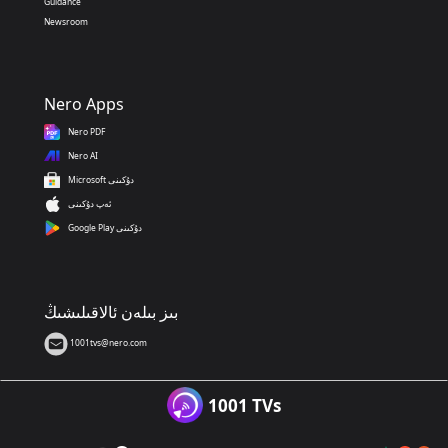
Guidance
Newsroom
Nero Apps
Nero PDF
Nero AI
Microsoft دۇكىنى
ئەپ دۇكىنى
Google Play دۇكىنى
بىز بىلەن ئالاقىلىشىڭ
1001tvs@nero.com
1001 TVs