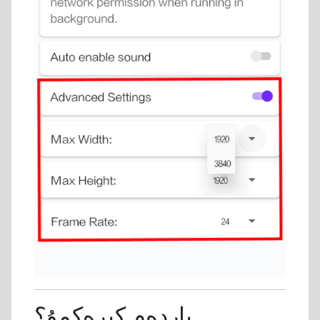
ياردەم كېرەكمۇ؟