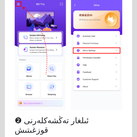
❷ ئىلغار تەڭشەكلەرنى
قوزغىتىش