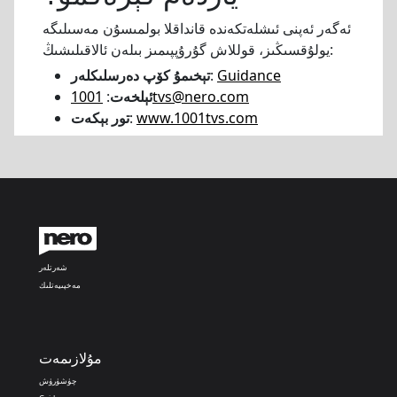
ئەگەر ئەپنى ئىشلەتكەندە قانداقلا بولمىسۇن مەسىلىگە
يولۇقسىڭىز، قوللاش گۇرۇپپىمىز بىلەن ئالاقىلىشىڭ:
Guidance
:
تېخىمۇ كۆپ دەرسلىكلەر
1001tvs@nero.com
ئېلخەت
:
www.1001tvs.com
:
تور بېكەت
شەرتلەر
مەخپىيەتلىك
مۇلازىمەت
چۈشۈرۈش