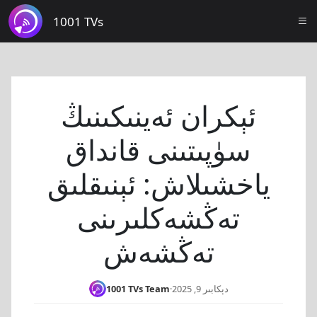
1001 TVs
ئېكران ئەينىكىنىڭ
سۈپىتىنى قانداق
ياخشىلاش: ئېنىقلىق
تەڭشەكلىرىنى
تەڭشەش
دېكابىر 9, 2025
·
1001 TVs Team