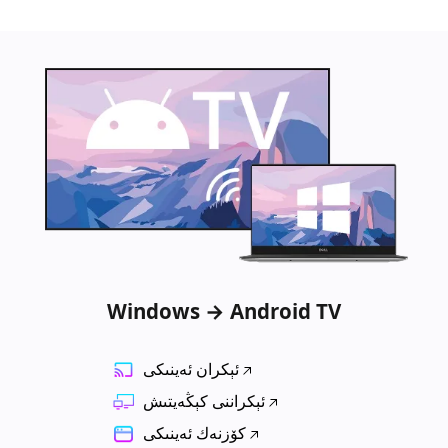
Windows → Android TV
ئېكران ئەينىكى
ئېكراننى كېڭەيتىش
كۆزنەك ئەينىكى