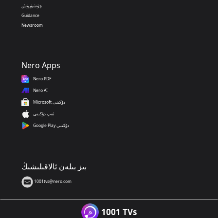
چۈشۈرۈش
Guidance
Newsroom
Nero Apps
Nero PDF
Nero AI
Microsoft دۇكىنى
ئەپ دۇكىنى
Google Play دۇكىنى
بىز بىلەن ئالاقىلىشىڭ
1001tvs@nero.com
1001 TVs