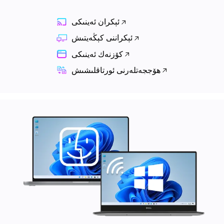
ئېكران ئەينىكى
ئېكراننى كېڭەيتىش
كۆزنەك ئەينىكى
ھۆججەتلەرنى ئورتاقلىشىش