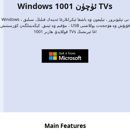
Windows ئۈچۈن 1001 TVs
Windows نى تېلېۋىزور ، تېلېفون ۋە باشقا ئېكرانلارغا ئەينەك قىلىڭ. سىلىق ،
مۇقىم ۋە ئېنىق. كېڭەيتىلگەن كۆرسىتىش ، USB قۇيۇش ۋە ھۆججەت يوللاشنى
قوللايدۇ. ھازىر 1001 TVs غا ئېرىشىڭ!
Main Features