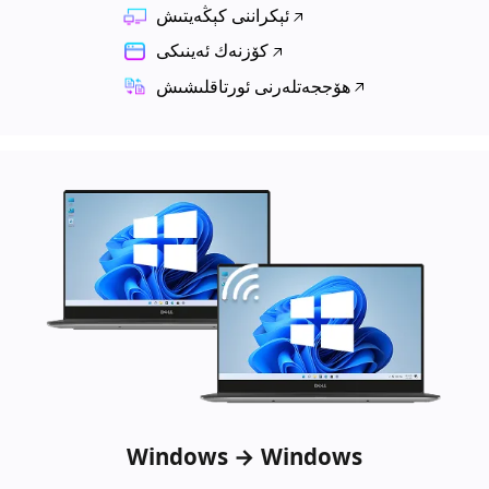
ئېكراننى كېڭەيتىش
كۆزنەك ئەينىكى
ھۆججەتلەرنى ئورتاقلىشىش
Windows → Windows