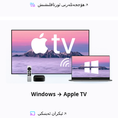
ھۆججەتلەرنى ئورتاقلىشىش
Windows → Apple TV
ئېكران ئەينىكى