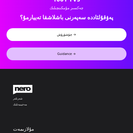
چەكسىز مۇمكىنچىلىك
پەۋقۇلئاددە سەپەرنى باشلاشقا تەييارمۇ؟
چۈشۈرۈش →
Guidance →
شەرتلەر
مەخپىيەتلىك
مۇلازىمەت