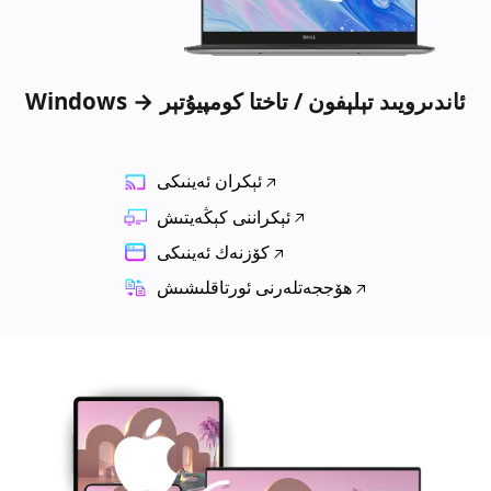
Windows → ئاندىرويىد تېلېفون / تاختا كومپيۇتېر
ئېكران ئەينىكى
ئېكراننى كېڭەيتىش
كۆزنەك ئەينىكى
ھۆججەتلەرنى ئورتاقلىشىش