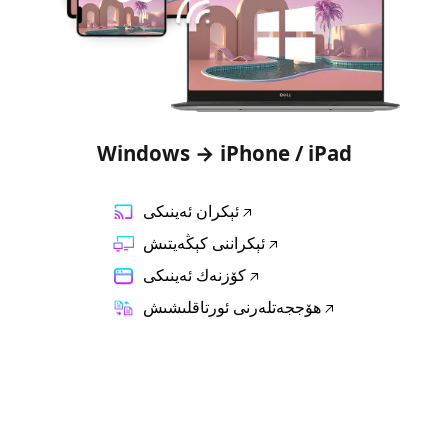
Windows → iPhone / iPad
ئېكران ئەينىكى
ئېكراننى كېڭەيتىش
كۆزنەك ئەينىكى
ھۆججەتلەرنى ئورتاقلىشىش