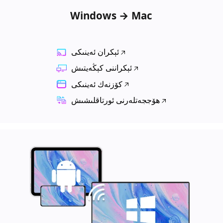
Windows → Mac
ئېكران ئەينىكى
ئېكراننى كېڭەيتىش
كۆزنەك ئەينىكى
ھۆججەتلەرنى ئورتاقلىشىش