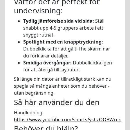
Varför det är perfekt för
undervisning:
Tydlig jämförelse sida vid sida:
Ställ
snabbt upp 4-5 gruppers arbete i ett
snyggt rutnät.
Spotlight med en knapptryckning:
Dubbelklicka för att gå till helskärm när
du förklarar detaljer.
Smidiga övergångar:
Dubbelklicka igen
för att återgå till layouten.
Så länge din dator är tillräckligt stark kan du
spegla så många enheter som du behöver -
utan begränsning.
Så här använder du den
Handledning:
https://www.youtube.com/shorts/yshzOQBWcck
Behöver du hjälp?