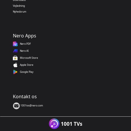
Vejledning
Nyhedsrum
Nero Apps
Nero PDF
Nero AI
Microsoft Store
Apple Store
Google Play
Kontakt os
1001tvs@nero.com
1001 TVs