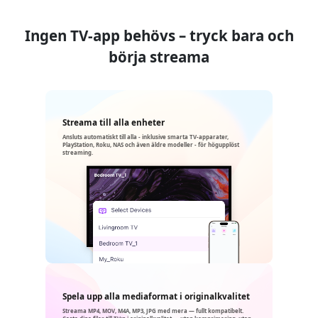
Ingen TV-app behövs – tryck bara och
börja streama
Streama till alla enheter
Ansluts automatiskt till alla - inklusive smarta TV-apparater,
PlayStation, Roku, NAS och även äldre modeller - för högupplöst
streaming.
Spela upp alla mediaformat i originalkvalitet
Streama MP4, MOV, M4A, MP3, JPG med mera — fullt kompatibelt.