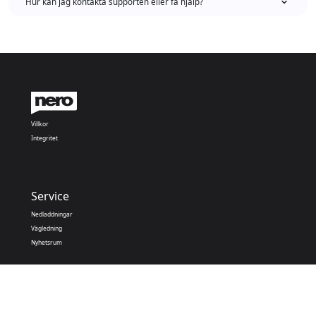
Hur kan jag kontakta supporten eller få hjälp?
Villkor
Integritet
Service
Nedladdningar
Vägledning
Nyhetsrum
Nero Apps