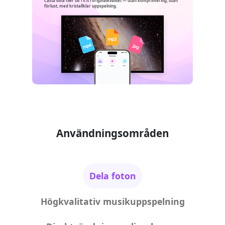
Casta dina filer till TV:n i originalkvalitet — utan komprimering, utan
förlust, med kristallklar uppspelning.
Användningsområden
Dela foton
Högkvalitativ musikuppspelning