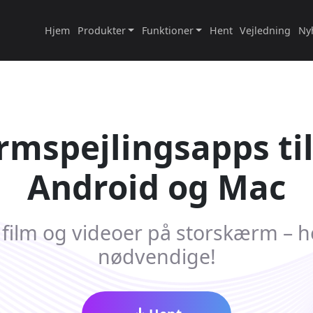
Hjem
Produkter
Funktioner
Hent
Vejledning
Ny
mspejlingsapps til
Android og Mac
film og videoer på storskærm – hel
nødvendige!