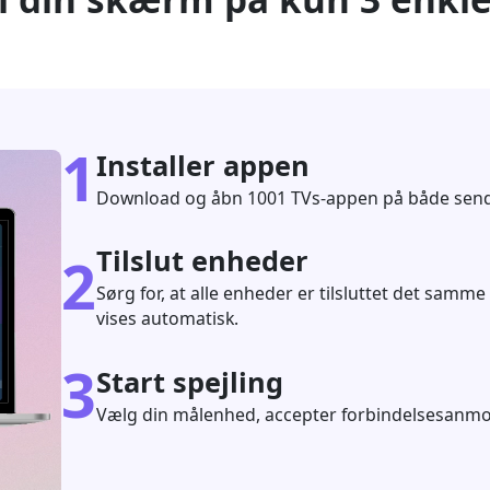
1
Installer appen
Download og åbn 1001 TVs-appen på både sen
Tilslut enheder
2
Sørg for, at alle enheder er tilsluttet det samm
vises automatisk.
3
Start spejling
Vælg din målenhed, accepter forbindelsesanm