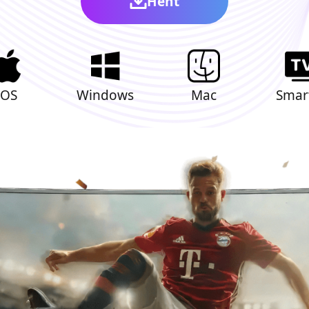
Hent
iOS
Windows
Mac
Smart