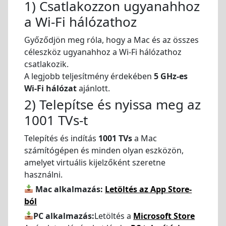
1) Csatlakozzon ugyanahhoz
a Wi-Fi hálózathoz
Győződjön meg róla, hogy a Mac és az összes
céleszköz ugyanahhoz a Wi-Fi hálózathoz
csatlakozik.
A legjobb teljesítmény érdekében
5 GHz-es
Wi-Fi hálózat
ajánlott.
2) Telepítse és nyissa meg az
1001 TVs-t
Telepítés és indítás
1001 TVs
a Mac
számítógépen és minden olyan eszközön,
amelyet virtuális kijelzőként szeretne
használni.
Mac alkalmazás:
Letöltés az App Store-
ból
PC alkalmazás:
Letöltés a
Microsoft Store