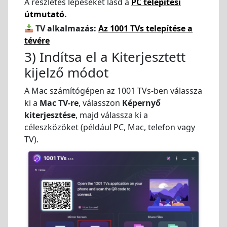
A részletes lépéseket lásd a
PC telepítési
útmutató
.
TV alkalmazás:
Az 1001 TVs telepítése a
tévére
3) Indítsa el a Kiterjesztett
kijelző módot
A Mac számítógépen az 1001 TVs-ben válassza
ki a
Mac TV-re
, válasszon
Képernyő
kiterjesztése
, majd válassza ki a
céleszközöket (például PC, Mac, telefon vagy
TV).