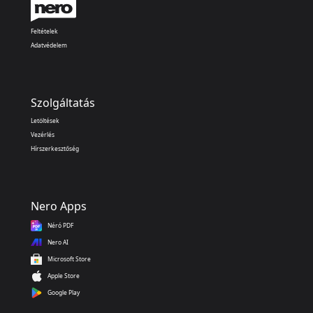
Feltételek
Adatvédelem
Szolgáltatás
Letöltések
Vezérlés
Hírszerkesztőség
Nero Apps
Néró PDF
Nero AI
Microsoft Store
Apple Store
Google Play