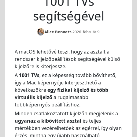
1001 TVs
segítségével
Alice Bennett
-
2026. február 9.
A macOS lehetővé teszi, hogy az asztalt a
rendszer kijelzőbeállítások segítségével külső
kijelzőre is kiterjessze.
A
1001 TVs
, ez a képesség tovább bővíthető,
így a Mac képernyője kiterjeszthető a
következőkre
egy fizikai kijelző és több
virtuális kijelző
a rugalmasabb
többképernyős beállításhoz.
Minden csatlakoztatott kijelzőn megjelenik a
ugyanaz a kibővített asztal
és teljes
mértékben vezérelhetőek az egérrel, így olyan
érzés, mintha egy újabb használható