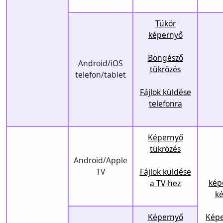
Tükör
képernyő
Böngésző
Android/iOS
tükrözés
telefon/tablet
Fájlok küldése
telefonra
Képernyő
tükrözés
Android/Apple
TV
Fájlok küldése
kép
a TV-hez
ké
Képernyő
Képe