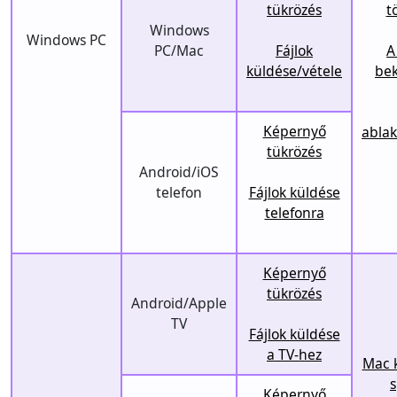
tükrözés
t
Windows
Windows PC
PC/Mac
Fájlok
A
küldése/vétele
bek
Képernyő
abla
tükrözés
Android/iOS
telefon
Fájlok küldése
telefonra
Képernyő
tükrözés
Android/Apple
TV
Fájlok küldése
a TV-hez
Mac k
s
Képernyő