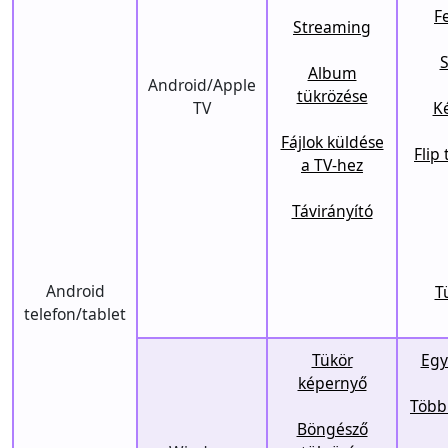
F
Streaming
S
Album
Android/Apple
tükrözése
TV
K
Fájlok küldése
Flip
a TV-hez
Távirányító
Android
T
telefon/tablet
Tükör
Egy
képernyő
Több 
Böngésző