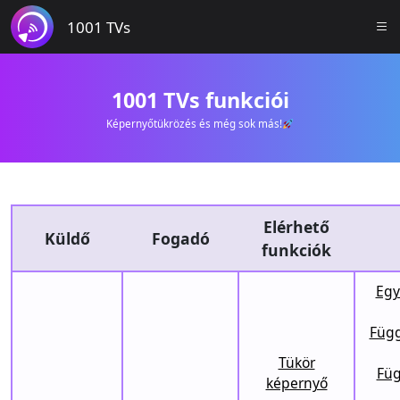
1001 TVs
1001 TVs funkciói
Képernyőtükrözés és még sok más!
Elérhető
Küldő
Fogadó
funkciók
Egy
Függ
Tükör
Füg
képernyő