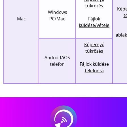
tükrözés
Képe
Windows
t
Mac
PC/Mac
Fájlok
küldése/vétele
abla
Képernyő
tükrözés
Android/iOS
telefon
Fájlok küldése
telefonra