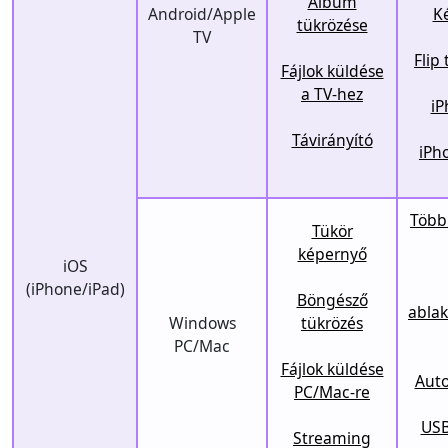
Album
Android/Apple
K
tükrözése
TV
Flip
Fájlok küldése
a TV-hez
iP
Távirányító
iPh
Több 
Tükör
képernyő
iOS
(iPhone/iPad)
Böngésző
abla
Windows
tükrözés
PC/Mac
Fájlok küldése
Auto
PC/Mac-re
USB
Streaming