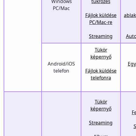
Windows
tükrözés
PC/Mac
Fájlok küldése
abla
PC/Mac-re
Streaming
Auto
Tükör
képernyő
Android/iOS
Egy
telefon
Fájlok küldése
telefonra
Tükör
képernyő
F
Streaming
S