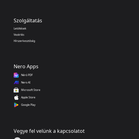
Szolgáltatás
Letöltések
Vezérlés
Hírszerkesztőség
Nero Apps
Néró PDF
Nero AI
Microsoft Store
Apple Store
Google Play
Vegye fel velünk a kapcsolatot