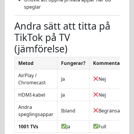
speglar
Andra sätt att titta på
TikTok på TV
(jämförelse)
Metod
Fungerar?
Kommentarer
AirPlay /
Ja
Nej
Chromecast
HDMI-kabel
Ja
Nej
Andra
Ibland
Begränsad
speglingsappar
1001 TVs
Ja
Full