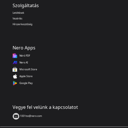
Szolgáltatás
Letöltések
Vezérlés
Hírszerkesztőség
Nero Apps
Néró PDF
Nero AI
Microsoft Store
Apple Store
Google Play
Vegye fel velünk a kapcsolatot
1001tvs@nero.com