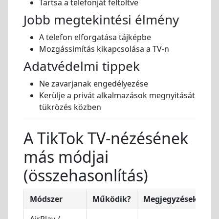
Tartsa a telefonját feltöltve
Jobb megtekintési élmény
A telefon elforgatása tájképbe
Mozgássimítás kikapcsolása a TV-n
Adatvédelmi tippek
Ne zavarjanak engedélyezése
Kerülje a privát alkalmazások megnyitását
tükrözés közben
A TikTok TV-nézésének
más módjai
(összehasonlítás)
Módszer
Működik?
Megjegyzések
Ta
AirPlay /