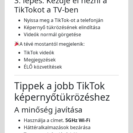
3. lépés: Kezdje el nézni a
TikTokot a TV-ben
Nyissa meg a TikTok-ot a telefonján
Képernyő tükrözésének elindítása
Videók normál görgetése
A tévé mostantól megjelenik:
TikTok videók
Megjegyzések
ÉLŐ közvetítések
Tippek a jobb TikTok
képernyőtükrözéshez
A minőség javítása
Használja a címet.
5GHz Wi-Fi
Háttéralkalmazások bezárása