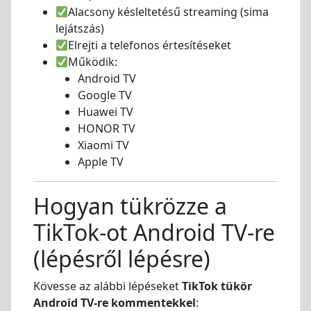
Alacsony késleltetésű streaming (sima
lejátszás)
Elrejti a telefonos értesítéseket
Működik:
Android TV
Google TV
Huawei TV
HONOR TV
Xiaomi TV
Apple TV
Hogyan tükrözze a
TikTok-ot Android TV-re
(lépésről lépésre)
Kövesse az alábbi lépéseket
TikTok tükör
Android TV-re kommentekkel
: