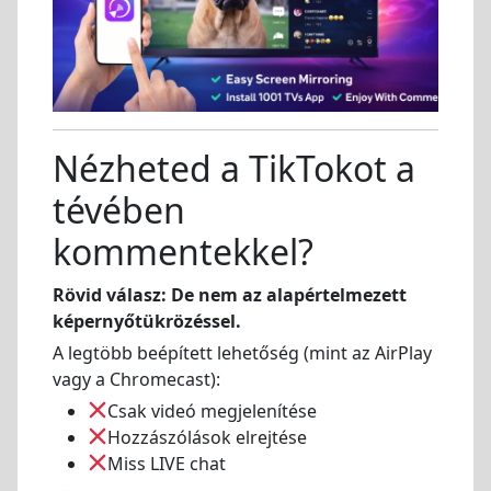
Nézheted a TikTokot a
tévében
kommentekkel?
Rövid válasz: De nem az alapértelmezett
képernyőtükrözéssel.
A legtöbb beépített lehetőség (mint az AirPlay
vagy a Chromecast):
Csak videó megjelenítése
Hozzászólások elrejtése
Miss LIVE chat