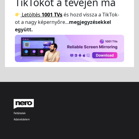
TikTokot a tévéjén ma
Letöltés
1001 TVs
és hozd vissza a TikTok-
ot a nagy képernyőre...
megjegyzésekkel
együtt.
Feltételek
Adatvédelem