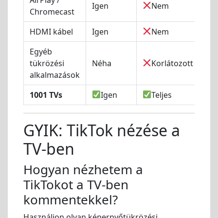
Igen
Nem
Al
Chromecast
HDMI kábel
Igen
Nem
Ké
Egyéb
tükrözési
Néha
Korlátozott
In
alkalmazások
1001 TVs
Igen
Teljes
Le
GYIK: TikTok nézése a
TV-ben
Hogyan nézhetem a
TikTokot a TV-ben
kommentekkel?
Használjon olyan képernyőtükrözési