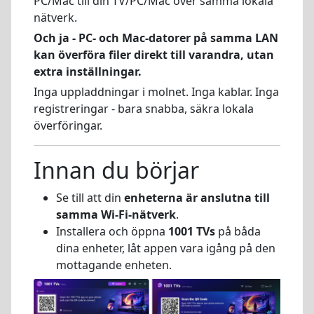
PC/Mac till din TV/PC/Mac över samma lokala
nätverk.
Och ja - PC- och Mac-datorer på samma LAN
kan överföra filer direkt till varandra, utan
extra inställningar.
Inga uppladdningar i molnet. Inga kablar. Inga
registreringar - bara snabba, säkra lokala
överföringar.
Innan du börjar
Se till att din
enheterna är anslutna till
samma Wi-Fi-nätverk
.
Installera och öppna
1001 TVs
på båda
dina enheter, låt appen vara igång på den
mottagande enheten.