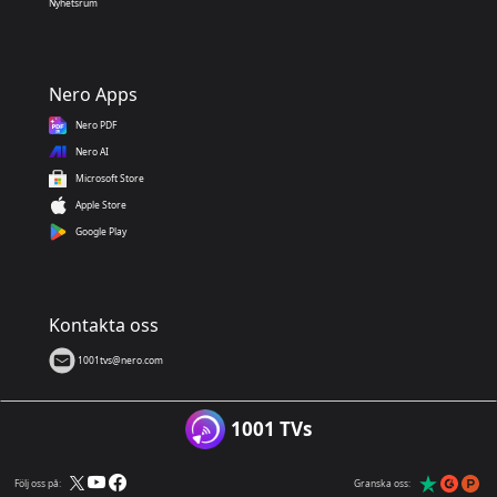
Nyhetsrum
Nero Apps
Nero PDF
Nero AI
Microsoft Store
Apple Store
Google Play
Kontakta oss
1001tvs@nero.com
1001 TVs
Följ oss på:
Granska oss: