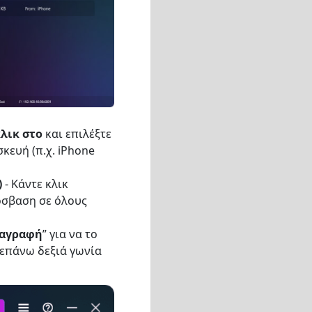
κλικ στο
και επιλέξτε
σκευή (π.χ. iPhone
)
- Κάντε κλικ
όσβαση σε όλους
ιαγραφή
” για να το
επάνω δεξιά γωνία