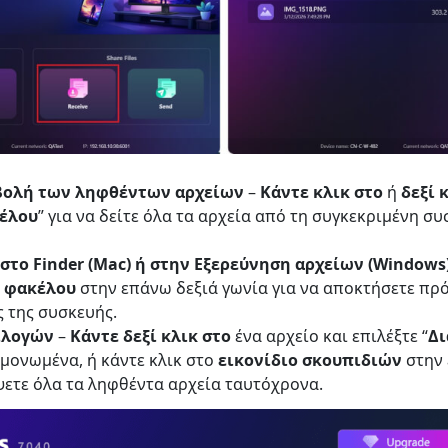
βολή των ληφθέντων αρχείων
–
Κάντε κλικ στο
ή
δεξί 
έλου
” για να δείτε όλα τα αρχεία από τη συγκεκριμένη συ
 στο Finder (Mac) ή στην Εξερεύνηση αρχείων (Windows
ο φακέλου
στην επάνω δεξιά γωνία για να αποκτήσετε πρ
 της συσκευής.
ιλογών
–
Κάντε δεξί κλικ στο
ένα αρχείο και επιλέξτε “
Δ
μονωμένα, ή κάντε κλικ στο
εικονίδιο σκουπιδιών
στην 
ψετε όλα τα ληφθέντα αρχεία ταυτόχρονα.