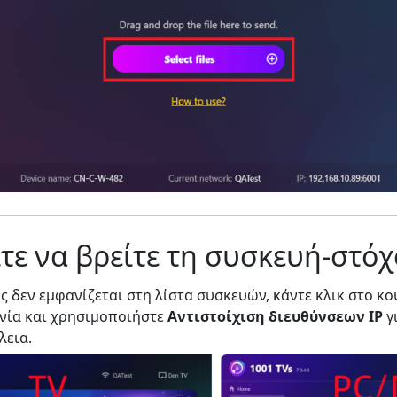
τε να βρείτε τη συσκευή-στόχ
ς δεν εμφανίζεται στη λίστα συσκευών, κάντε κλικ στο κ
νία και χρησιμοποιήστε
Αντιστοίχιση διευθύνσεων IP
γ
λεια.