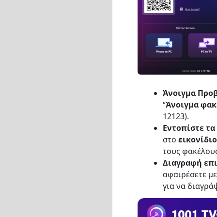
Άνοιγμα Προ
“
Άνοιγμα φακ
12123).
Εντοπίστε τα
στο
εικονίδι
τους φακέλους
Διαγραφή επ
αφαιρέσετε με
για να διαγρά