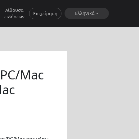
Αίθουσα
Ελληνικά
Επιχείρηση
ειδήσεων
 PC/Mac
Mac
αση/PC/Mac σας μέσω