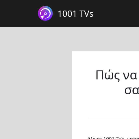
1001 TVs
Πώς να
σα
Με το 1001 TVs, μπο