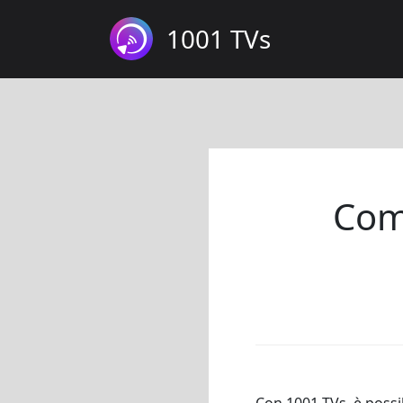
1001 TVs
Come
Con 1001 TVs, è possib