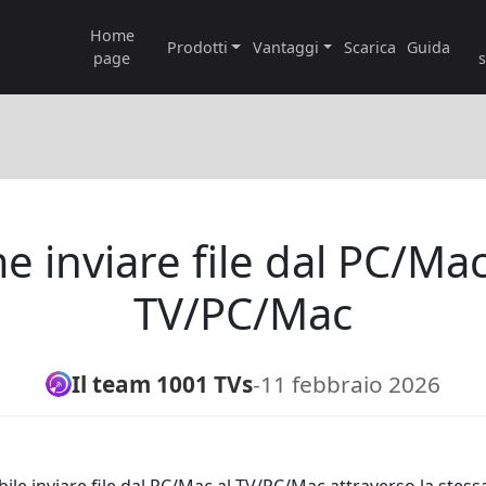
Home
Prodotti
Vantaggi
Scarica
Guida
page
 inviare file dal PC/Mac
TV/PC/Mac
Il team 1001 TVs
-
11 febbraio 2026
ile inviare file dal PC/Mac al TV/PC/Mac attraverso la stessa