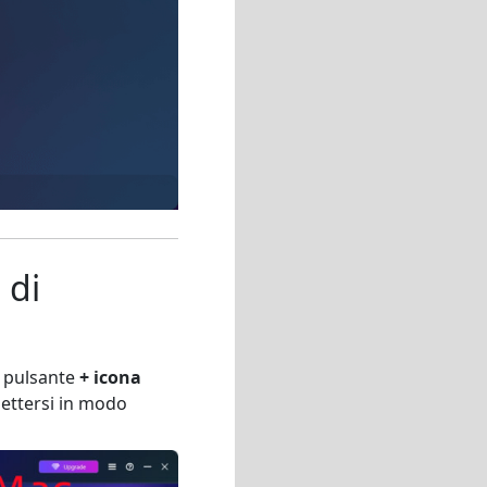
 di
ul pulsante
+ icona
ettersi in modo