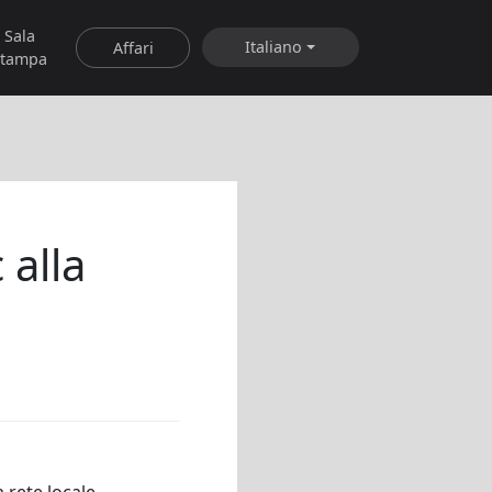
Sala
Italiano
Affari
stampa
 alla
 rete locale.