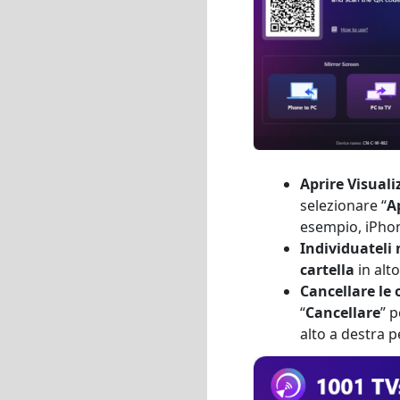
Aprire Visualiz
selezionare “
Ap
esempio, iPhon
Individuateli 
cartella
in alto
Cancellare le 
“
Cancellare
” 
alto a destra pe