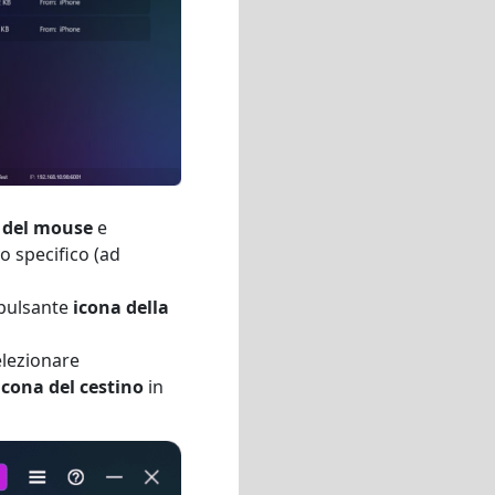
ro del mouse
e
ivo specifico (ad
l pulsante
icona della
elezionare
icona del cestino
in