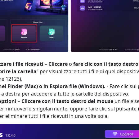
zare i file ricevuti
–
Cliccare
o
fare clic con il tasto dest
rire la cartella
” per visualizzare tutti i file di quel disposit
e 12123).
nel Finder (Mac) o in Esplora file (Windows).
- Fare clic su
 a destra per accedere a tutte le cartelle del dispositivo.
opzioni
–
Cliccare con il tasto destro del mouse
un file e s
per rimuoverlo singolarmente, oppure fare clic sul pulsante
r eliminare tutti i file ricevuti in una volta sola.