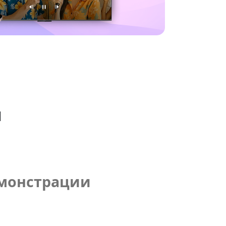
я
емонстрации