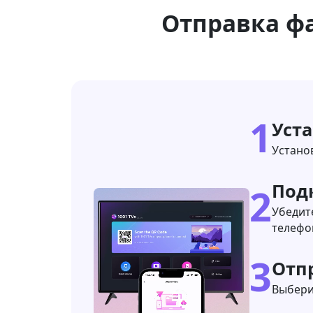
Отправка фа
1
Уст
Установ
Под
2
Убедите
телефо
3
Отп
Выбери