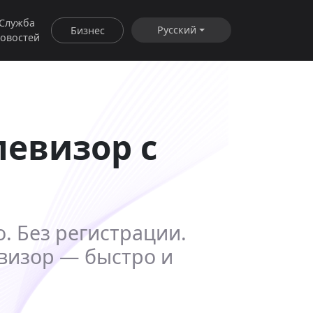
Служба
Русский
Бизнес
овостей
левизор с
о. Без регистрации.
евизор — быстро и