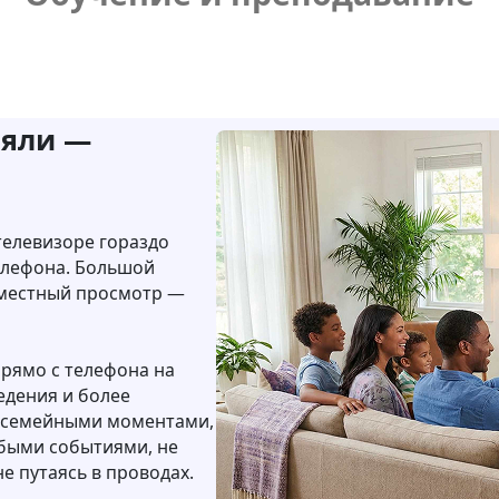
няли —
телевизоре гораздо
елефона. Большой
овместный просмотр —
рямо с телефона на
едения и более
ь семейными моментами,
обыми событиями, не
не путаясь в проводах.