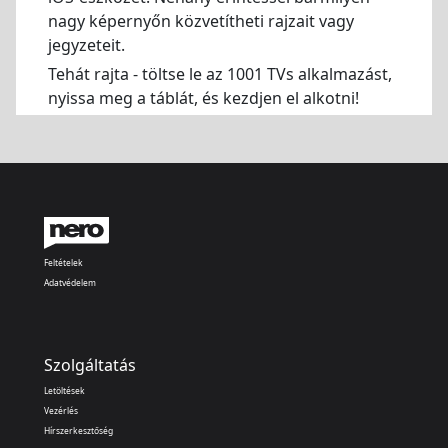
nagy képernyőn közvetítheti rajzait vagy
jegyzeteit.
Tehát rajta - töltse le az 1001 TVs alkalmazást,
nyissa meg a táblát, és kezdjen el alkotni!
Feltételek
Adatvédelem
Szolgáltatás
Letöltések
Vezérlés
Hírszerkesztőség