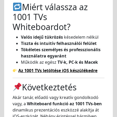
Miért válassza az
1001 TVs
Whiteboardot?
Valós idejű tükrözés
késedelem nélkül
Tiszta és intuitív felhasználói felület
Tökéletes személyes és professzionális
használatra egyaránt
Működik az egész
TV-k, PC-k és Macek
Az 1001 TVs letöltése iOS készülékedre
Következtetés
Akár tanár, előadó vagy kreatív gondolkodó
vagy, a
Whiteboard funkció az 1001 TVs-ben
dinamikus prezentációs eszközzé alakítja át
iOS-eszközét. Néhány érintéssel bármilyen