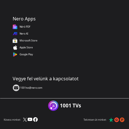
Nero Apps
Néró PDF
Nero AI
Microsoft Store
Apple Store
Google Play
Vegye fel velünk a kapcsolatot
1001tvs@nero.com
1001 TVs
Kövess minket:
Tekintsen át minket: