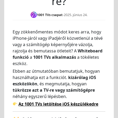
re?
1001 TVs csapat
-
2025. június 24.
Egy zökkenőmentes módot keres arra, hogy
iPhone-járól vagy iPadjéről közvetlenül a tévé
vagy a számítógép képernyőjére vázolja,
rajzolja és bemutassa ötleteit? A
Whiteboard
funkció
a
1001 TVs alkalmazás
a tökéletes
eszköz.
Ebben az útmutatóban bemutatjuk, hogyan
használhatja ezt a funkciót.
kizárólag iOS
eszközökön
, és megmutatja, hogyan
tükrözze azt a TV-re vagy számítógépre
néhány egyszerű lépésben.
Az 1001 TVs letöltése iOS készülékedre