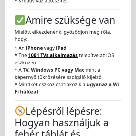
* Kreatív vázlatkészítés
Amire szüksége van
Mielőtt elkezdenénk, győződjön meg róla,
hogy:
* An
iPhone
vagy
iPad
* The
1001 TVs alkalmazás
telepítve az iOS
eszközén
* A
TV, Windows PC vagy Mac
mint a
képernyő tükrözésére szolgáló kijelző
* Mindkét eszköz csatlakozik a
ugyanaz a Wi-
Fi hálózat
Lépésről lépésre:
Hogyan használjuk a
fehér táblát és