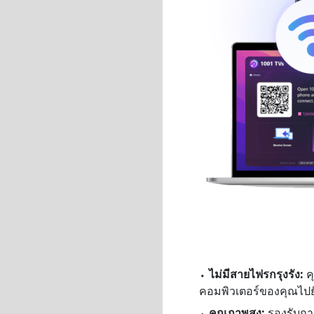
⬩
ไม่มีสายไฟรกรุงรัง:
ค
คอมพิวเตอร์ของคุณไปยั
⬩
คุณภาพสูง:
รองรับกา