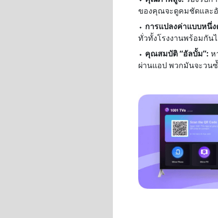
ของคุณจะดูคมชัดและอัป
⬩
การแปลงค่าแบบหนึ่ง
ทั่วทั้งโรงงานพร้อมกันได
⬩
คุณสมบัติ “อัลบั้ม”:
หา
ผ่านแอป พวกมันจะวนซ้ำ