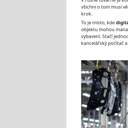
všichni o tom musí v
krok.
To je místo, kde
digit
objektu mohou manažeř
vybavení. Stačí jedn
kancelářský počítač a