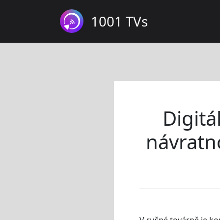
1001 TVs
Digitá
návratno
V rušné továrně je k