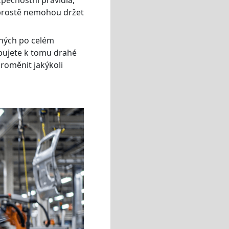
 prostě nemohou držet
ěných po celém
ebujete k tomu drahé
roměnit jakýkoli