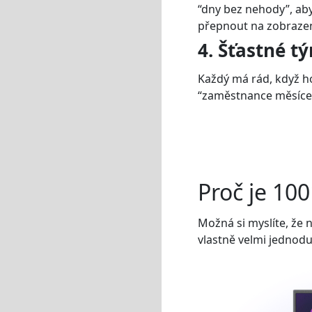
“dny bez nehody”, ab
přepnout na zobrazen
4. Šťastné t
Každý má rád, když h
“zaměstnance měsíce”
Proč je 10
Možná si myslíte, že 
vlastně velmi jednodu