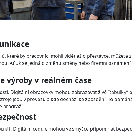
munikace
lů, které by pracovníci mohli vidět až o přestávce, můžete z
nou. Ať už se jedná o změnu směny nebo firemní oznámení,
ce výroby v reálném čase
losti. Digitální obrazovky mohou zobrazovat živé “tabulky” 
 stroje jsou v provozu a kde dochází ke zpoždění. To pomáh
e prodraží.
ezpečnost
tou #1. Digitální cedule mohou ve smyčce připomínat bezpe