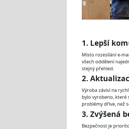
1. Lepší ko
Místo rozesílání e-mai
všech oddělení najed
stejný přehled.
2. Aktualiza
Výroba závisí na rych
bylo vyrobeno, které
problémy dříve, než s
3. Zvýšená b
Bezpečnost je priori