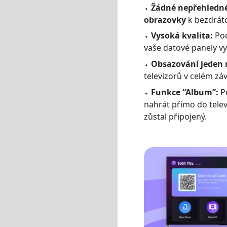
⬩
Žádné nepřehledné
obrazovky
k bezdráto
⬩
Vysoká kvalita:
Pod
vaše datové panely vy
⬩
Obsazování jeden
televizorů v celém z
⬩
Funkce “Album”:
Po
nahrát přímo do telev
zůstal připojený.