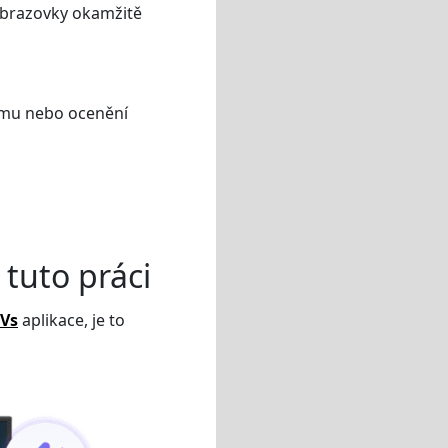
obrazovky okamžitě
týmu nebo ocenění
 tuto práci
TVs
aplikace, je to