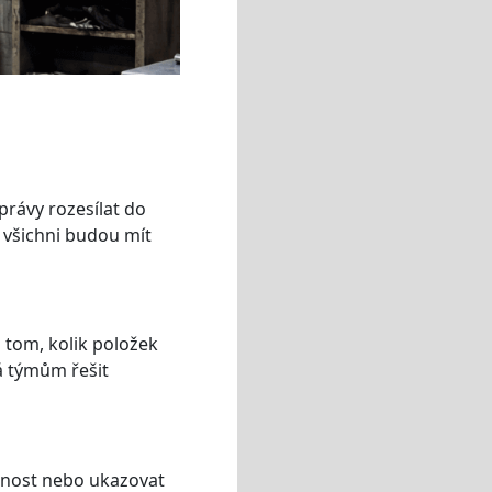
právy rozesílat do
 všichni budou mít
o tom, kolik položek
á týmům řešit
čnost nebo ukazovat