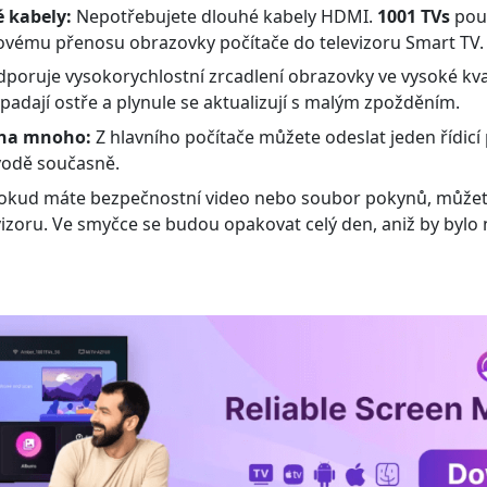
 kabely:
Nepotřebujete dlouhé kabely HDMI.
1001 TVs
pou
vému přenosu obrazovky počítače do televizoru Smart TV.
poruje vysokorychlostní zrcadlení obrazovky ve vysoké kva
padají ostře a plynule se aktualizují s malým zpožděním.
 na mnoho:
Z hlavního počítače můžete odeslat jeden řídicí 
ávodě současně.
kud máte bezpečnostní video nebo soubor pokynů, můžete
izoru. Ve smyčce se budou opakovat celý den, aniž by bylo 