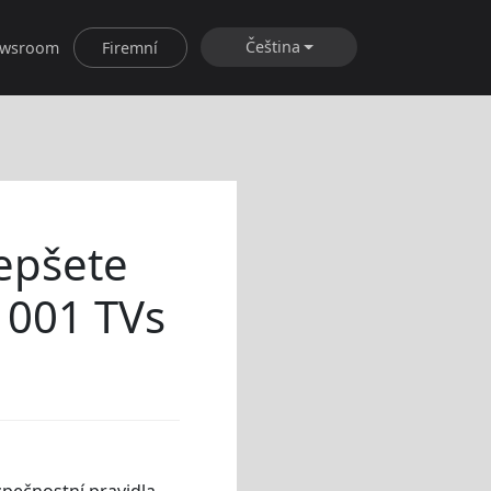
Čeština
wsroom
Firemní
lepšete
 1001 TVs
pečnostní pravidla,