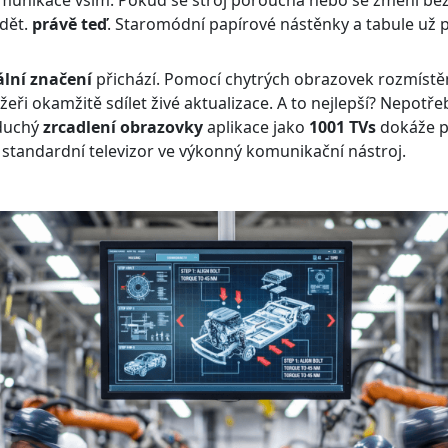
ědět.
právě teď
. Staromódní papírové nástěnky a tabule už
ální značení
přichází. Pomocí chytrých obrazovek rozmíst
i okamžitě sdílet živé aktualizace. A to nejlepší? Nepotř
oduchý
zrcadlení obrazovky
aplikace jako
1001 TVs
dokáže p
 standardní televizor ve výkonný komunikační nástroj.