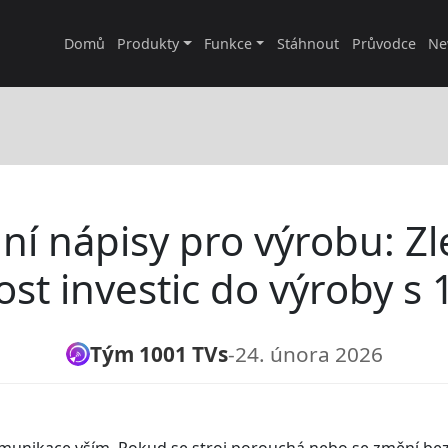
Domů
Produkty
Funkce
Stáhnout
Průvodce
Ne
lní nápisy pro výrobu: Z
st investic do výroby s
Tým 1001 TVs
-
24. února 2026
omunikace vším. Pokud se stroj porouchá nebo se změní bez