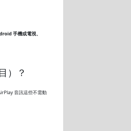
droid 手機或電視、
面目）？
irPlay 音訊這些不需動