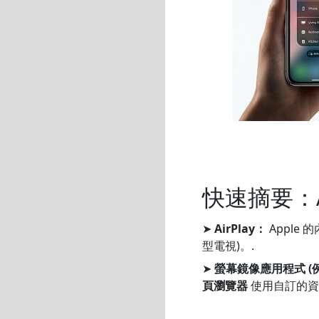
快速摘要：Ai
➤
AirPlay：
Apple 
型電視)。.
➤
螢幕鏡像應用程式 (例如
頁瀏覽器
使用自訂的資料