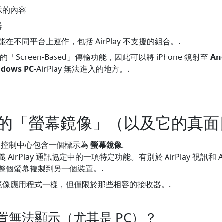
示的內容
器
不同平台上運作，包括 AirPlay 不支援的組合。.
Screen-Based」傳輸功能，因此可以將 iPhone 鏡射至
An
dows PC
-AirPlay 無法進入的地方。.
 所謂的「螢幕鏡像」（以及它的真
ad 上，控制中心包含一個標示為
螢幕鏡像
.
irPlay 通訊協定中的一項特定功能。有別於 AirPlay 視訊和 A
整個螢幕複製到另一個裝置。.
幕鏡像應用程式一樣，但僅限於那些相容的接收器。.
置無法顯示（尤其是 PC）？