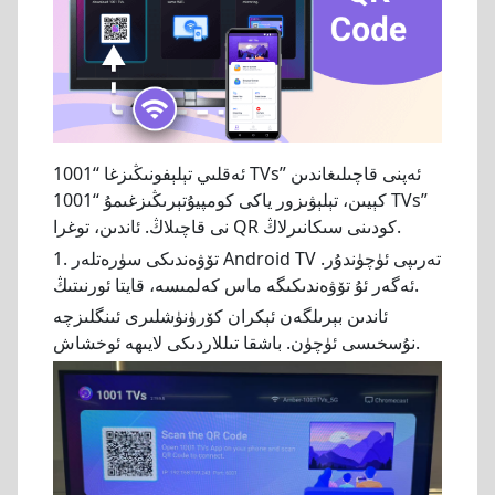
ئەقلىي تېلېفونىڭىزغا “1001 TVs” ئەپنى قاچىلىغاندىن
كېيىن، تېلېۋىزور ياكى كومپيۇتېرىڭىزغىمۇ “1001 TVs”
نى قاچىلاڭ. ئاندىن، توغرا QR كودىنى سىكانىرلاڭ.
1. تۆۋەندىكى سۈرەتلەر Android TV تەرىپى ئۈچۈندۇر.
ئەگەر ئۇ تۆۋەندىكىگە ماس كەلمىسە، قايتا ئورنىتىڭ.
ئاندىن بېرىلگەن ئېكران كۆرۈنۈشلىرى ئىنگلىزچە
نۇسخىسى ئۈچۈن. باشقا تىللاردىكى لايىھە ئوخشاش.