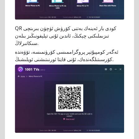
QR كودى بار ئەينەك بەتنى كۆرۈش ئۈچۈن بىرىنچى
تىزىملىكنى چېكىڭ، ئاندىن ئۇنى تېلېفونىڭىز بىلەن
سىكانىرلاڭ.
ئەگەر كومپيۇتېر پروگراممىسى كۆرۈنمىسە، تۆۋەندە
كۆرسىتىلگەندەك، ئۇنى قايتا ئورنىتىشنى ئويلىشىڭ.