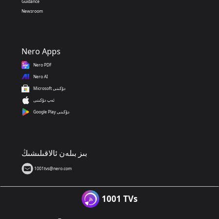
Guidance
Newsroom
Nero Apps
Nero PDF
Nero AI
Microsoft دۇكىنى
ئەپ دۇكىنى
Google Play دۇكىنى
بىز بىلەن ئالاقىلىشىڭ
1001tvs@nero.com
1001 TVs