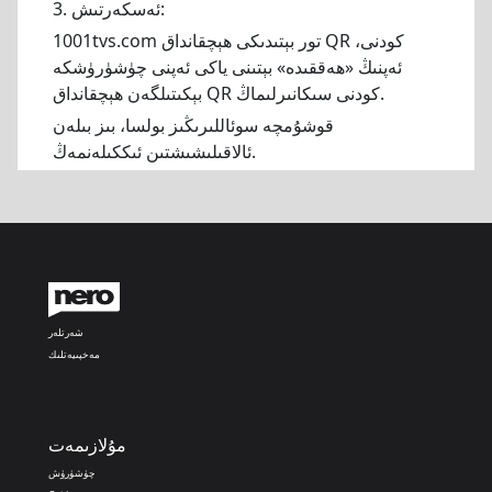
3. ئەسكەرتىش:
1001tvs.com تور بېتىدىكى ھېچقانداق QR كودنى،
ئەپنىڭ «ھەققىدە» بېتىنى ياكى ئەپنى چۈشۈرۈشكە
بېكىتىلگەن ھېچقانداق QR كودنى سىكانىرلىماڭ.
قوشۇمچە سوئاللىرىڭىز بولسا، بىز بىلەن
ئالاقىلىشىشتىن ئىككىلەنمەڭ.
شەرتلەر
مەخپىيەتلىك
مۇلازىمەت
چۈشۈرۈش