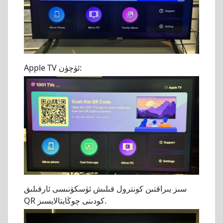
Apple TV ئۈچۈن:
سىز يىراقتىن كونترول قىلىش ئۈسكۈنىسى ئارقىلىق
QR كودىنى چوڭايتالايسىز.