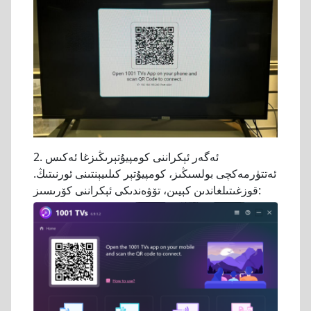
2. ئەگەر ئېكراننى كومپيۇتېرىڭىزغا ئەكىس
ئەتتۈرمەكچى بولسىڭىز، كومپيۇتېر كىلىيېنتىنى ئورنىتىڭ.
قوزغىتىلغاندىن كېيىن، تۆۋەندىكى ئېكراننى كۆرىسىز: