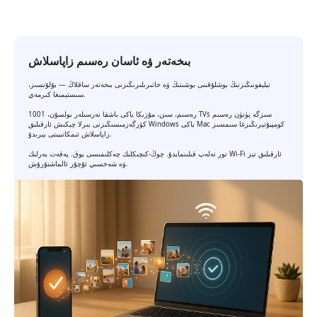
بىخەتەر ۋە ئاسان رەسىم زاپاسلاش
تېلېفونىڭىزنىڭ بوشلۇقىنى بوشىتىڭ ۋە خاتىرىلىرىڭىزنى بىخەتەر ساقلاڭ — بۇلۇتسىز،
سىستېمىغا كىرمەي.
رەسىم، سىن، مۇزىكا ياكى باشقا نەرسىلەر بولسۇن، 1001 TVs سىزگە پۈتۈن رەسىم
كۆرگەزمىسىڭىزنى بىرلا چېكىش ئارقىلىق Windows ياكى Mac كومپيۇتېرىڭىزغا سىمسىز
زاپاسلاش ئىمكانىيىتى بېرىدۇ.
تور تەلەپ قىلىنمايدۇ. چوڭ-كىچىكلىك چەكلىمىسى يوق. پەقەت يەرلىك Wi-Fi ئارقىلىق تېز
ۋە شەخسىي ئۇچۇر ئالماشتۇرۇش.