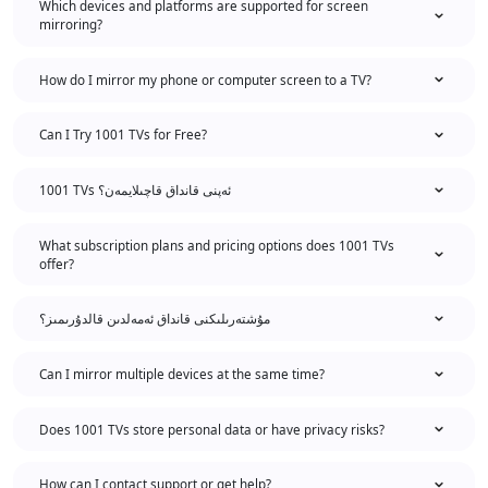
Which devices and platforms are supported for screen
mirroring?
How do I mirror my phone or computer screen to a TV?
Can I Try 1001 TVs for Free?
1001 TVs ئەپنى قانداق قاچىلايمەن؟
What subscription plans and pricing options does 1001 TVs
offer?
مۇشتەرىلىكنى قانداق ئەمەلدىن قالدۇرىمىز؟
Can I mirror multiple devices at the same time?
Does 1001 TVs store personal data or have privacy risks?
How can I contact support or get help?