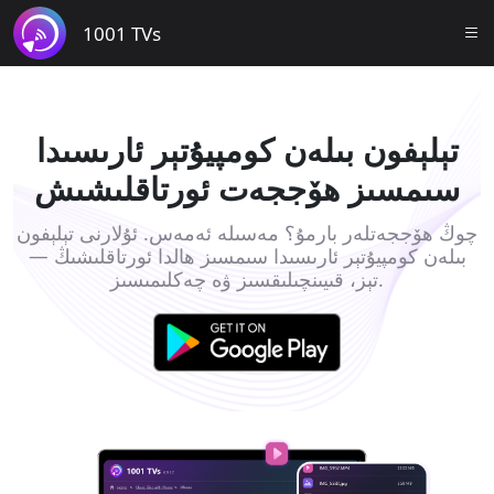
1001 TVs
تېلېفون بىلەن كومپيۇتېر ئارىسىدا
سىمسىز ھۆججەت ئورتاقلىشىش
چوڭ ھۆججەتلەر بارمۇ؟ مەسىلە ئەمەس. ئۇلارنى تېلېفون
بىلەن كومپيۇتېر ئارىسىدا سىمسىز ھالدا ئورتاقلىشىڭ —
تېز، قىيىنچىلىقسىز ۋە چەكلىمىسىز.