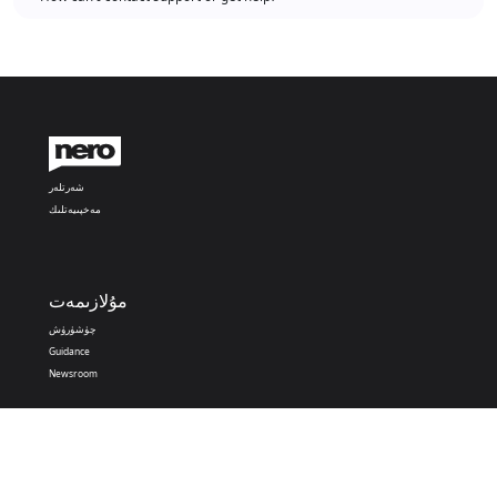
شەرتلەر
مەخپىيەتلىك
مۇلازىمەت
چۈشۈرۈش
Guidance
Newsroom
Nero Apps
Nero PDF