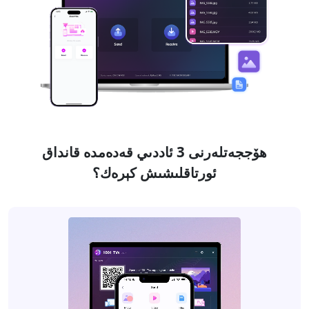
ھۆججەتلەرنى 3 ئاددىي قەدەمدە قانداق
ئورتاقلىشىش كېرەك؟