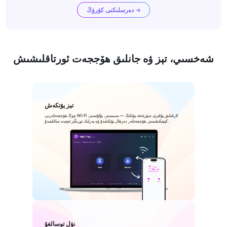
دەرسلىكنى كۆرۈڭ →
شەخسىي، تېز ۋە جانلىق ھۆججەت ئورتاقلىشىش
تېز يۆتكەش
چوڭ ھۆججەتلەرنى Wi-Fi ئارقىلىق يۇقىرى سۈرئەتتە يۆتكىڭ — سىمسىز، بۇلۇتسىز،
كېچىكىشسىز. ھۆججەتلەر دەرھال يۆتكىلىدۇ ۋە يەرلىك تورىڭىز ئىچىدە ساقلىنىدۇ.
نۆل توسالغۇ