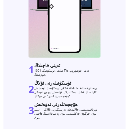
ئەپنى قاچىلاڭ
1
ئىككى ئۈسكۈنىگە 1001 TVs ئەپنى چۈشۈرۈپ
قوزغىتىڭ.
ئۈسكۈنىلەرنى ئۇلاڭ
2
ئىككى ئۈسكۈنىنىڭ ئوخشاش Wi-Fi تورىغا ئۇلانغانلىقىغا
كاپالەتلىك قىلىڭ. سىكانىرلاپ ئۇلىنىش ئۈچۈن ئەپتىكى
“ھۆججەت يۆتكەش” نى چېكىڭ.
ھۆججەتلەرنى ئەۋەتىش
3
ئورتاقلىشىشنى خالايدىغان نەرسىڭىزنى تاللاڭ — سىم
يوق، چوڭلۇق چەكلىمىسى يوق ۋە ساقلاشنىڭ ھاجىتى
يوق.