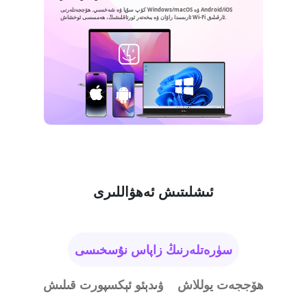
كۆپ سۇپا ۋە شەخسىي. ھۆججەتلەرنى Windows/macOS ۋە Android/iOS
ئارىسىدا راۋان ۋە بىخەتەر ئورتاقلىشىڭ، ھەممىسى ئوخشاش Wi-Fi ئارقىلىق.
ئىشلىتىش ئەھۋاللىرى
سۈرەتلەرنىڭ زاپاس نۇسخىسى
ھۆججەت يوللاش
ۋىدېئو ئېكسپورت قىلىش