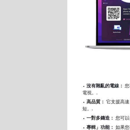
⬩
沒有雜亂的電線：
您
電視。.
⬩
高品質：
它支援高速
短。.
⬩
一對多鑄造：
您可以
⬩
專輯」功能：
如果您