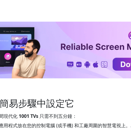
 個簡易步驟中設定它
間現代化
1001 TVs
只需不到五分鐘：
TVs 應用程式放在您的控制電腦 (或手機) 和工廠周圍的智慧電視上。