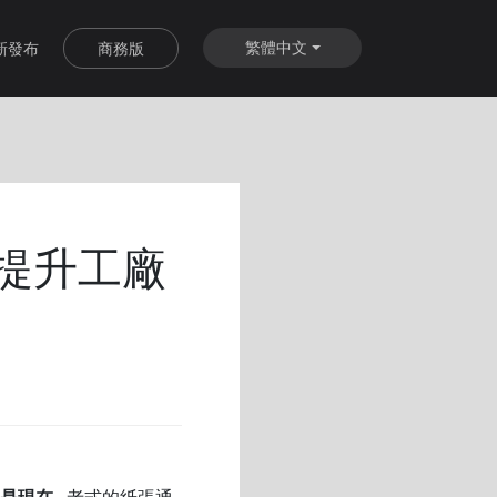
繁體中文
新發布
商務版
 提升工廠
是現在
. .老式的紙張通