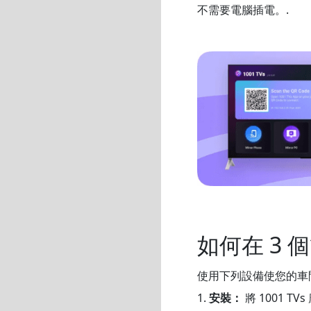
不需要電腦插電。.
如何在 3
使用下列設備使您的車
1.
安裝：
將 1001 