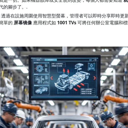
代的腳步了。.
。透過在設施周圍使用智慧型螢幕，管理者可以即時分享即時更
簡單的
屏幕镜像
應用程式如
1001 TVs
可將任何辦公室電腦和標