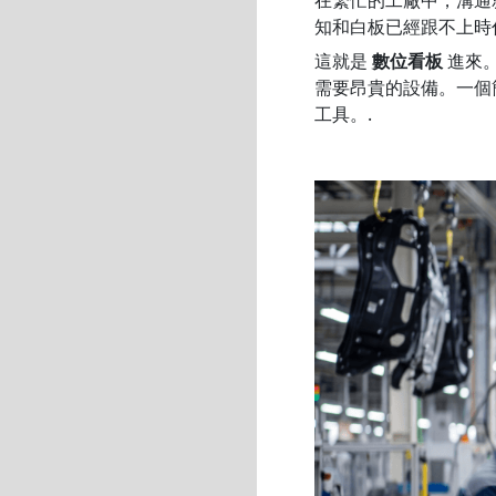
知和白板已經跟不上時
這就是
數位看板
進來
需要昂貴的設備。一個
工具。.