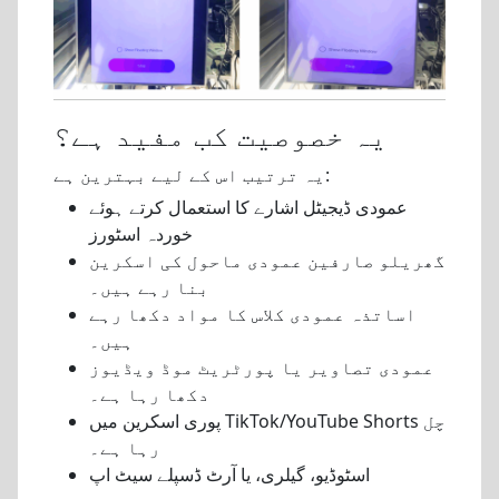
یہ خصوصیت کب مفید ہے؟
یہ ترتیب اس کے لیے بہترین ہے:
عمودی ڈیجیٹل اشارے کا استعمال کرتے ہوئے
خوردہ اسٹورز
گھریلو صارفین عمودی ماحول کی اسکرین
بنا رہے ہیں۔
اساتذہ عمودی کلاس کا مواد دکھا رہے
ہیں۔
عمودی تصاویر یا پورٹریٹ موڈ ویڈیوز
دکھا رہا ہے۔
پوری اسکرین میں TikTok/YouTube Shorts چل
رہا ہے۔
اسٹوڈیو، گیلری، یا آرٹ ڈسپلے سیٹ اپ