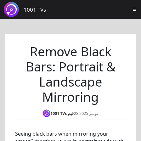
1001 TVs
Remove Black
Bars: Portrait &
Landscape
Mirroring
1001 TVs ٹیم
·
28 نومبر 2025
Seeing black bars when mirroring your