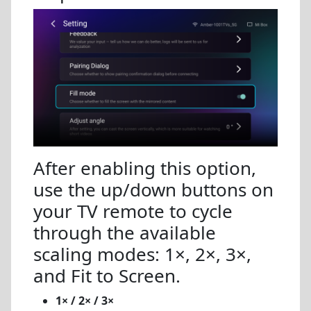
After enabling this option,
use the up/down buttons on
your TV remote to cycle
through the available
scaling modes: 1×, 2×, 3×,
and Fit to Screen.
1× / 2× / 3×