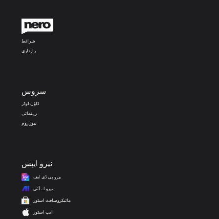
شرائط
رازداری
سروس
ڈاؤن لوڈز
رہنمائی
نیوز روم
نیرو ایپس
نیرو پی ڈی ایف
نیرو اے آئی
مائیکروسافٹ اسٹور
ایپ اسٹور