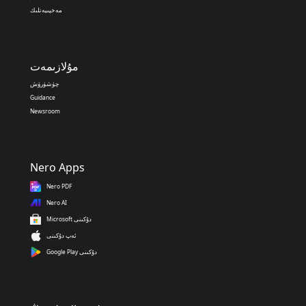
مەخپىيەتلىك
مۇلازىمەت
چۈشۈرۈش
Guidance
Newsroom
Nero Apps
Nero PDF
Nero AI
Microsoft دۇكىنى
ئەپ دۇكىنى
Google Play دۇكىنى