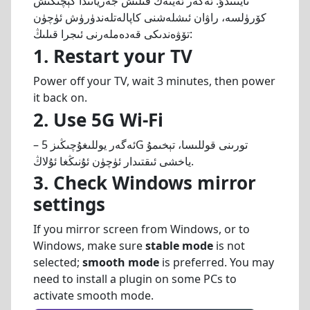
تايىنىدۇ. ئەگەر ئەينەك قىلىش جەريانىدا كېچىكىش
كۆرۈلسە، راۋان ئىشلەشنى كاپالەتلەندۈرۈش ئۈچۈن
تۆۋەندىكى قەدەملەرنى ئىجرا قىلىڭ:
1. Restart your TV
Power off your TV, wait 3 minutes, then power
it back on.
2. Use 5G Wi-Fi
– ئەگەر يوللىغۇچىڭىز 5G تورىنى قوللىسا، تېخىمۇ
ياخشى ئىقتىدار ئۈچۈن ئۇنىڭغا ئۇلاڭ.
3. Check Windows mirror
settings
If you mirror screen from Windows, or to
Windows, make sure
stable mode
is not
selected;
smooth mode
is preferred. You may
need to install a plugin on some PCs to
activate smooth mode.