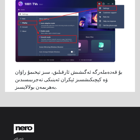
بۇ قەدەملەرگە ئەگىشىش ئارقىلىق، سىز تېخىمۇ راۋان
ۋە كېچىكىشسىز ئېكران ئەينىكى تەجرىبىسىدىن
بەھرىمەن بولالايسىز.
شەرتلەر