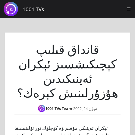
1001 TVs
قانداق قىلىپ
كېچىكىشسىز ئېكران
ئەينىكىدىن
ھۇزۇرلىنىش كېرەك؟
ئىيۇن 24, 2022
·
1001 TVs Team
ئېكران ئەينىكى مۇقىم ۋە كۈچلۈك تور ئۇلىنىشىغا