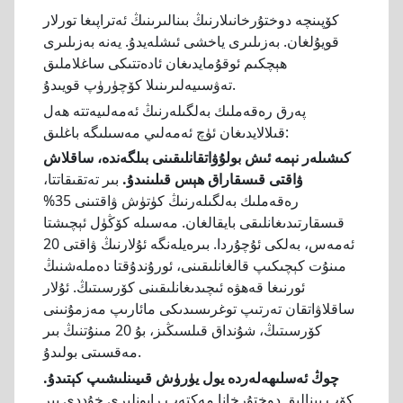
كۆپىنچە دوختۇرخانىلارنىڭ بىنالىرىنىڭ ئەتراپىغا تورلار
قويۇلغان. بەزىلىرى ياخشى ئىشلەيدۇ. يەنە بەزىلىرى
ھېچكىم ئوقۇمايدىغان ئادەتتىكى ساغلاملىق
تەۋسىيەلىرىنىلا كۆچۈرۈپ قويىدۇ.
پەرق رەقەملىك بەلگىلەرنىڭ ئەمەلىيەتتە ھەل
قىلالايدىغان ئۈچ ئەمەلىي مەسىلىگە باغلىق:
كىشىلەر نېمە ئىش بولۇۋاتقانلىقىنى بىلگەندە، ساقلاش
ۋاقتى قىسقاراق ھېس قىلىنىدۇ.
بىر تەتقىقاتتا،
رەقەملىك بەلگىلەرنىڭ كۈتۈش ۋاقتىنى 35%
قىسقارتىدىغانلىقى بايقالغان. مەسىلە كۆڭۈل ئېچىشتا
ئەمەس، بەلكى ئۇچۇردا. بىرەيلەنگە ئۇلارنىڭ ۋاقتى 20
مىنۇت كېچىكىپ قالغانلىقىنى، ئورۇندۇقتا دەملەشنىڭ
ئورنىغا قەھۋە ئىچىدىغانلىقىنى كۆرسىتىڭ. ئۇلار
ساقلاۋاتقان تەرتىپ توغرىسىدىكى مائارىپ مەزمۇنىنى
كۆرسىتىڭ، شۇنداق قىلسىڭىز، بۇ 20 مىنۇتنىڭ بىر
مەقسىتى بولىدۇ.
چوڭ ئەسلىھەلەردە يول يۈرۈش قىيىنلىشىپ كېتىدۇ.
كۆپ بىنالىق دوختۇرخانا مەكتەپ رايونلىرى خۇددى بىر