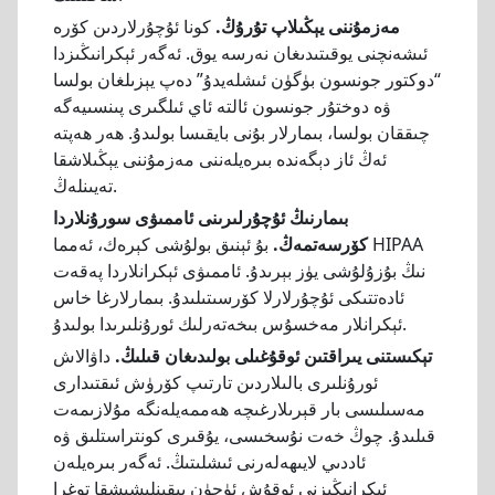
مەزمۇننى يېڭىلاپ تۇرۇڭ.
كونا ئۇچۇرلاردىن كۆرە
ئىشەنچنى يوقىتىدىغان نەرسە يوق. ئەگەر ئېكرانىڭىزدا
“دوكتور جونسون بۈگۈن ئىشلەيدۇ” دەپ يېزىلغان بولسا
ۋە دوختۇر جونسون ئالتە ئاي ئىلگىرى پىنسىيەگە
چىققان بولسا، بىمارلار بۇنى بايقىسا بولىدۇ. ھەر ھەپتە
ئەڭ ئاز دېگەندە بىرەيلەننى مەزمۇننى يېڭىلاشقا
تەيىنلەڭ.
بىمارنىڭ ئۇچۇرلىرىنى ئاممىۋى سورۇنلاردا
كۆرسەتمەڭ.
بۇ ئېنىق بولۇشى كېرەك، ئەمما HIPAA
نىڭ بۇزۇلۇشى يۈز بېرىدۇ. ئاممىۋى ئېكرانلاردا پەقەت
ئادەتتىكى ئۇچۇرلارلا كۆرسىتىلىدۇ. بىمارلارغا خاس
ئېكرانلار مەخسۇس بىخەتەرلىك ئورۇنلىرىدا بولىدۇ.
تېكىستنى يىراقتىن ئوقۇغىلى بولىدىغان قىلىڭ.
داۋالاش
ئورۇنلىرى بالىلاردىن تارتىپ كۆرۈش ئىقتىدارى
مەسىلىسى بار قېرىلارغىچە ھەممەيلەنگە مۇلازىمەت
قىلىدۇ. چوڭ خەت نۇسخىسى، يۇقىرى كونتراستلىق ۋە
ئاددىي لايىھەلەرنى ئىشلىتىڭ. ئەگەر بىرەيلەن
ئېكرانىڭىزنى ئوقۇش ئۈچۈن يېقىنلىشىشقا توغرا