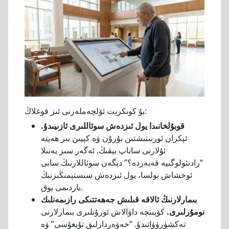
بۇ كونكرېت ئۆلچەملەرنى ئىز قوغلاڭ:
قوبۇلخانىدا يول ئىزدەش سوئاللىرى ئازىيىدۇ.
ئېكران ئورنىتىشتىن بۇرۇن ۋە كېيىن بىر ھەپتە
ئۇلارنى ساناپ بېقىڭ. ئەگەر سىز يەنىلا
“رادىئولوگىيە قەيەردە؟” دېگەن سوئاللارنىڭ سانى
ئوخشاش بولسا، يول ئىزدەش سىستېمىڭىزنىڭ
ياردىمى يوق.
بىمارلارنىڭ ئالاقە قىلىش جەھەتتىكى رازىمەنلىك
نومۇرلىرى.
كۆپىنچە داۋالاش ئورۇنلىرى بىمارلارنى
تەكشۈرۈۋاتىدۇ. “خەۋەردارلىق تۇيغۇسى” ۋە