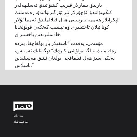
بارىدۇ. بىمارلار قېرىپ كېتىۋاتىدۇ. ئەسلىھەلەر
كېڭىيىۋاتىدۇ. ئۇچۇرلار تېز ئۆزگىرىۋاتىدۇ. رەقەملىك
ئېكرانلار ھەممە نەرسىنى ھەل قىلالمايدۇ، ئەمما ئۇلار
كونا ئېلان تاختىلىرى ۋە ئېشىپ كەتكەن قوبۇلخانا
خادىملىرىدىن ياخشىراق.
مۇھىمى، پەقەت “باشقىلار بار بولغاچقا، بىزدە
رەقەملىك بەلگە بولۇشى كېرەك” دېگەنلىك ئەمەس،
بەلكى سىز ھەل قىلماقچى بولغان ئېنىق مەسىلىدىن
باشلاش.”
شەرتلەر
مەخپىيەتلىك