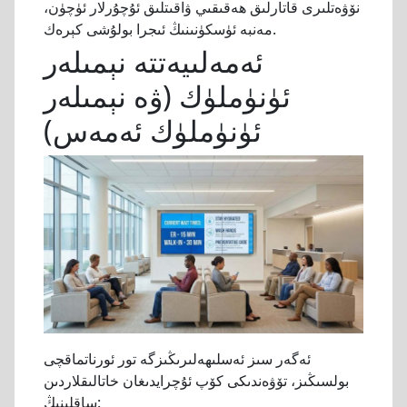
نۆۋەتلىرى قاتارلىق ھەقىقىي ۋاقىتلىق ئۇچۇرلار ئۈچۈن،
مەنبە ئۈسكۈنىنىڭ ئىجرا بولۇشى كېرەك.
ئەمەلىيەتتە نېمىلەر
ئۈنۈملۈك (ۋە نېمىلەر
ئۈنۈملۈك ئەمەس)
ئەگەر سىز ئەسلىھەلىرىڭىزگە تور ئورناتماقچى
بولسىڭىز، تۆۋەندىكى كۆپ ئۇچرايدىغان خاتالىقلاردىن
ساقلىنىڭ: