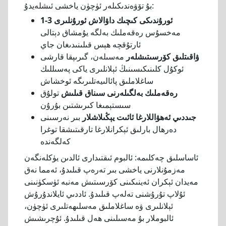
بۇ تۆۋەندىكىلەر ئۈچۈن ياخشى ئىشلەيدۇ:
1-3 ئورۇندىكى كىچىك داۋالاش ئورۇنلىرى
مەخسۇس رەقەملىك بەلگە يۇمشاق دېتالى
ئارتۇقچە ھېس قىلىنىدىغان جاي
ۋاقىتلىق كۆرسىتىشلەر
مەسىلەن، گىرىپقا قارشى
ئوكۇل كلىنىكىسىنىڭ ئېلانلىرى ياكى پەسىللىك
ساغلاملىق پائالىيەتلىرىگە ئوخشاش
رەقەملىك بەلگىلەرنى سىناق قىلىش
تولۇق
سىستېمىغا كىرىشتىن بۇرۇن
جىددىي ئەھۋاللارغا ئائىت يېڭىلاشلار
بىر نەرسىنى
دەرھال بارلىق ئېكرانلارغا تارقىتىشقا توغرا
كەلگەندە
ئاساسلىق چەكلىمە: ئالبوم ئىقتىدارى ئالدىن يۈكلەنگەن
مەزمۇنلارنى ياخشى بىر تەرەپ قىلىدۇ، ئەمما نەق
مەيدان ئېكران ئەينىكىنى كۆرسىتىش مەنبە ئۈسكۈنىنى
ئۇلاپ تۇرۇشنى تەلەپ قىلىدۇ. ئاددىي ئايلاندۇرۇش
ئېلانلىرى ۋە ساغلاملىق مەسلىھەتلىرى ئۈچۈن،
ئالبوملار بۇ مەسىلىنى ھەل قىلىدۇ. ئۇچرىشىش