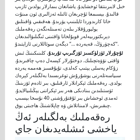
خىل لابىرىنتقا ئوخشايدۇ. ياشانغان بىمارلار يولدىن ئازىپ
قالىدۇ. بېسىمغا ئۇچرىغان ئائىلە ئەزالىرى ئون مىنۇت
خاتا كارىدوردا ئايلىنىپ يۈرىدۇ. ھەقىقىي ۋاقىتلىق
يوليورۇقلار بىلەن تەمىنلەنگەن رەقەملىك
دېرىكتورىيەلەر قوبۇلخانا ۋاقتىنى ئىگىلىۋالىدىغان
“كەچۈرۈڭ، قەيەردە ...” دېگەن سوئاللارنى ئازايتىدۇ.
ئۇچۇرلار ئۈزلۈكسىز ئۆزگىرىپ تۇرىدۇ.
كلىنىكىنىڭ ئىش
ۋاقتى نۆۋەتچىلىك. دوختۇرلار كېسەل دەپ چاقىرىدۇ.
زۇكام پەسلى يېتىپ كەلدى، تۇيۇقسىز ھەممە يەردە
سىياسەتلەرنى يوشۇرۇش توغرىسىدا بەلگىلەر كېرەك
بولدى. رەقەملىك ئېكرانلار ئارقىلىق، بىر ئادەم ئۆزىنىڭ
ئۈستىلىدىن بىنادىكى ھەر بىر ئېكراننى يېڭىلىيالايدۇ.
ئەمدى ئوخشاش بىر ئۇقتۇرۇشنى 40 نۇسخا بېسىپ
چىقىرىش، لامىناتلاش ۋە چاپلاشنىڭ ھاجىتى يوق.
رەقەملىك بەلگىلەر ئەڭ
ياخشى ئىشلەيدىغان جاي