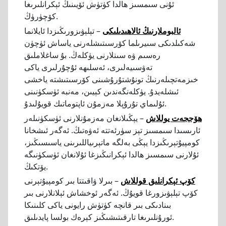
ئۇنى سىمسىز ھالدا كۈتۈش ئۆيىنىڭ ئېكرانلىرىغا
كۆچۈرۈڭ.
ئالبوملارنىڭ ئالاھىدىلىكى
– تېلېۋىزورىڭىزدا ئايلانما
شەكىلدىكى سىيرىلما كۆرسىتىشلەرنى ياساش ئۈچۈن
رەسىم ۋە سىنلارنى يۈكلەڭ. بۇ ساغلاملىق
تەۋسىيەلىرى، ئەسلىھە ئۇچۇرلىرى ياكى
خىزمەتچىلەرنىڭ تونۇشتۇرۇشىنى كۆرسىتىشتە ياخشى
ئىشلەيدۇ. يۈكلەنگەندىن كېيىن، مەنبە ئۈسكۈنىنى
ئۇلىماي تۇرۇپلا مەزمۇن ئاپتوماتىك قويۇلىدۇ.
ھۆججەت يوللاش
– يېڭىلانغان مەزمۇنلارنى ئۈسكۈنىلەر
ئارىسىدا سىمسىز تېز سۈرئەتتە ئەۋەتىڭ. ئەگەر ئىشخانا
كومپيۇتېرىڭىزدا يېڭى بەلگە ماتېرىياللىرىنى ياسىسىڭىز،
ئۇلارنى سىمسىز ھالدا ئېكرانىڭىزغا ئۇلانغان ئۈسكۈنىگە
يۆتكىڭ.
كۆپ ئېكرانلىق قوللاش
– بىرلا ۋاقىتتا بىر كومپيۇتېرنى
كۆپ تېلېۋىزورغا قويۇڭ. ئەگەر ئوخشاش ئېلانلارنى بىر
بىنادىكى بىر قانچە كۈتۈش رايونى ياكى كلىنىكا
ئورۇنلىرىغا تارقىتىشىڭىز كېرەك بولسا پايدىلىق.