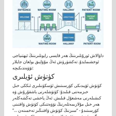
داۋالاش ئورۇنلىرىنىڭ ھەر قايسى رايونلىرىنىڭ ئېھتىياجى
ئوخشىمايدۇ. تەكشۈرۈش ئەڭ مۇۋاپىق بولغان جايلار
تۆۋەندىكىچە:
كۈتۈش ئۆيلىرى
كۈتۈش ئۆيىدىكى كۆرسىتىش ئۈسكۈنىلىرى ئىككى خىل
خىزمەتنى قىلىدۇ: كۈتۈشلەرنى باشقۇرۇش ۋە
كىشىلەرنى مەشغۇل قىلىش. ئەڭ ياخشى تەڭشەكلەر
ھەر خىل مۇلازىمەتلەرنىڭ نۆۋەتتىكى كۈتۈش ۋاقتىنى
كۆرسىتىدۇ - “سىزنىڭ كۈتۈش ۋاقتىڭىز تەخمىنەن ...”