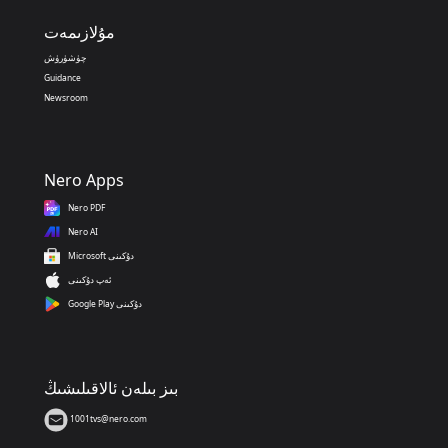
مۇلازىمەت
چۈشۈرۈش
Guidance
Newsroom
Nero Apps
Nero PDF
Nero AI
Microsoft دۇكىنى
ئەپ دۇكىنى
Google Play دۇكىنى
بىز بىلەن ئالاقىلىشىڭ
1001tvs@nero.com