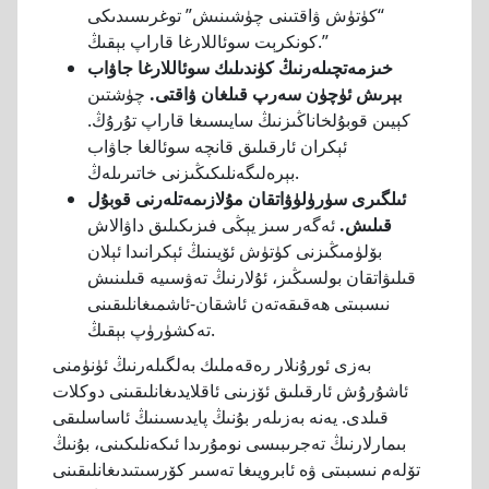
“كۈتۈش ۋاقتىنى چۈشىنىش” توغرىسىدىكى
كونكرېت سوئاللارغا قاراپ بېقىڭ.”
خىزمەتچىلەرنىڭ كۈندىلىك سوئاللارغا جاۋاب
بېرىش ئۈچۈن سەرپ قىلغان ۋاقتى.
چۈشتىن
كېيىن قوبۇلخاناڭىزنىڭ سايىسىغا قاراپ تۇرۇڭ.
ئېكران ئارقىلىق قانچە سوئالغا جاۋاب
بېرەلىگەنلىكىڭىزنى خاتىرىلەڭ.
ئىلگىرى سۈرۈلۈۋاتقان مۇلازىمەتلەرنى قوبۇل
قىلىش.
ئەگەر سىز يېڭى فىزىكىلىق داۋالاش
بۆلۈمىڭىزنى كۈتۈش ئۆيىنىڭ ئېكرانىدا ئېلان
قىلىۋاتقان بولسىڭىز، ئۇلارنىڭ تەۋسىيە قىلىنىش
نىسبىتى ھەقىقەتەن ئاشقان-ئاشمىغانلىقىنى
تەكشۈرۈپ بېقىڭ.
بەزى ئورۇنلار رەقەملىك بەلگىلەرنىڭ ئۈنۈمنى
ئاشۇرۇش ئارقىلىق ئۆزىنى ئاقلايدىغانلىقىنى دوكلات
قىلدى. يەنە بەزىلەر بۇنىڭ پايدىسىنىڭ ئاساسلىقى
بىمارلارنىڭ تەجرىبىسى نومۇرىدا ئىكەنلىكىنى، بۇنىڭ
تۆلەم نىسبىتى ۋە ئابرويىغا تەسىر كۆرسىتىدىغانلىقىنى