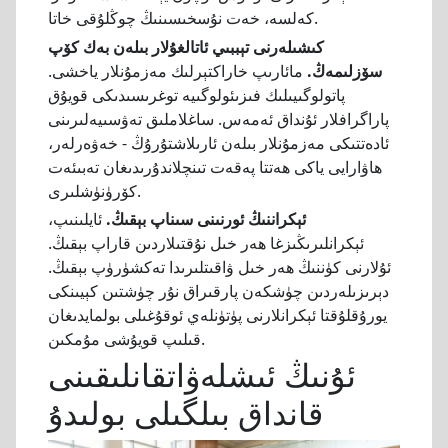
كەلسە، خەت نۇسخىسىنىڭ چوڭلۇقى خاتا.
كىشىلەرنى تېببىي ئاتالغۇلار بىلەن بەك كۆپ
سۆزلىمەڭ.
مائارىپ خاراكتېرلىك مەزمۇنلار ياخشى.
پاتولوگىيىلىك فىزىئولوگىيە توغرىسىدىكى قويۇق
پاراگرافلار ئۇنداق ئەمەس. ساغلاملىق تەۋسىيەلىرىنى
ئادەتتىكى مەزمۇنلار بىلەن ئارىلاشتۇرۇڭ - خەۋەرلەر،
ھاۋارايى ياكى ھەتتا پەقەت تىنچلاندۇرىدىغان تەبىئەت
كۆرۈنۈشلىرى.
ئېكراننىڭ ئورنىنى سىناپ بېقىڭ.
ئايلىنىپ،
ئېكرانلىرىڭىزغا ھەر خىل نۇقتىلاردىن قاراپ بېقىڭ.
ئۇلارنى كۈننىڭ ھەر خىل ۋاقىتلىرىدا تەكشۈرۈپ بېقىڭ.
دېرىزىلەردىن چۈشكەن پارقىراق نۇر چۈشتىن كېيىنكى
يورۇقلۇقتا ئېكرانلارنى پۈتۈنلەي ئوقۇغىلى بولمايدىغان
قىلىپ قويۇشى مۇمكىن.
ئۇنىڭ ئىشلەۋاتقانلىقىنى
قانداق بىلگىلى بولىدۇ