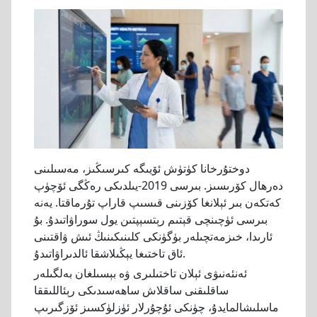
دوختۇرخانا كۈتۈش ئۆيىگە كىرسىڭىز، مەسىلىنى
دەرھال كۆرىسىز. بىرسى 2019-يىلدىكى رەڭگى ئۆچۈپ
كەتكەن بىر ئېلانغا كۆزىنى قىسىپ قاراپ تۇرماقتا. يەنە
بىرسى ئۈچىنچى قېتىم رېتسېپتىن يول سوراۋاتىدۇ. بۇ
ئارىدا، خىزمەتچىلەر بۈگۈنكى كلىنىكىنىڭ ئىش ۋاقتىنى
ئاق تاختىغا يېڭىلاشقا ئالدىراۋاتىدۇ.
ئەنئەنىۋى ئېلان تاختىلىرى ۋە بېسىلغان بەلگىلەر
ساقلىقنى ساقلاش ساھەسىدىكى رېئاللىققا
ماسلىشالمايدۇ، چۈنكى ئۇچۇرلار ئۈزلۈكسىز ئۆزگىرىپ