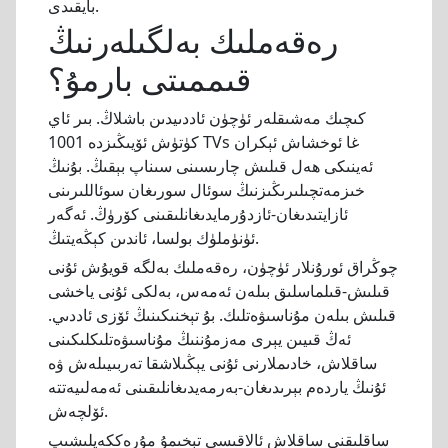
بايقىدى.
رەقەملىك بەلگىلەرنىڭ
قىممىتى بارمۇ؟
كىچىك مەشىقلەر ئۈچۈن ئاددىيدىن باشلاڭ. بىر ئاي
كۈتۈش ئۆيىڭىزدە 1001 TVs غا ئوخشاش ئېكران
ئەينىكى ھەل قىلىش چارىسىنى سىناپ بېقىڭ. بۇنىڭ
خىزمەتچىلىرىڭىزنىڭ سوئال سورىغان سوئاللىرىنى
ئازايتىدىغان-ئازدۇرمايدىغانلىقىنى كۆرۈڭ. ئەگەر
ئۈنۈملۈك بولسا، ئاندىن كېڭەيتىڭ.
چوڭراق ئورۇنلار ئۈچۈن، رەقەملىك بەلگە قويۇش ئۇنى
قىلىش-قىلماسلىق بىلەن ئەمەس، بەلكى ئۇنى ياخشى
قىلىش بىلەن مۇناسىۋەتلىك. بۇ تېخنىكىنىڭ ئۆزى ئاددىي.
ئەڭ قىيىن يېرى مەزمۇننىڭ مۇناسىۋەتلىكلىكىنى
ساقلاش، خادىملارنى ئۇنى يېڭىلاشقا تەربىيىلەش ۋە
ئۇنىڭ ياردەم بېرىدىغان-بەرمەيدىغانلىقىنى ئەمەلىيەتتە
ئۆلچەش.
ساقلىقنى ساقلاش ئالاقىسى تېخىمۇ مۇرەككەپلىشىپ