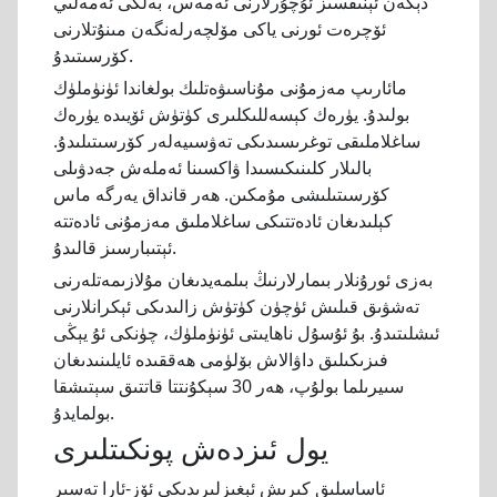
دېگەن ئېنىقسىز ئۇچۇرلارنى ئەمەس، بەلكى ئەمەلىي
ئۆچرەت ئورنى ياكى مۆلچەرلەنگەن مىنۇتلارنى
كۆرسىتىدۇ.
مائارىپ مەزمۇنى مۇناسىۋەتلىك بولغاندا ئۈنۈملۈك
بولىدۇ. يۈرەك كېسەللىكلىرى كۈتۈش ئۆيىدە يۈرەك
ساغلاملىقى توغرىسىدىكى تەۋسىيەلەر كۆرسىتىلىدۇ.
بالىلار كلىنىكىسىدا ۋاكسىنا ئەملەش جەدۋىلى
كۆرسىتىلىشى مۇمكىن. ھەر قانداق يەرگە ماس
كېلىدىغان ئادەتتىكى ساغلاملىق مەزمۇنى ئادەتتە
ئېتىبارسىز قالىدۇ.
بەزى ئورۇنلار بىمارلارنىڭ بىلمەيدىغان مۇلازىمەتلەرنى
تەشۋىق قىلىش ئۈچۈن كۈتۈش زالىدىكى ئېكرانلارنى
ئىشلىتىدۇ. بۇ ئۇسۇل ناھايىتى ئۈنۈملۈك، چۈنكى ئۇ يېڭى
فىزىكىلىق داۋالاش بۆلۈمى ھەققىدە ئايلىنىدىغان
سىيرىلما بولۇپ، ھەر 30 سېكۇنتتا قاتتىق سېتىشقا
بولمايدۇ.
يول ئىزدەش پونكىتلىرى
ئاساسلىق كىرىش ئېغىزلىرىدىكى ئۆز-ئارا تەسىر