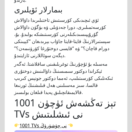
بارىدۇ.
بىمارلار ئۆيلىرى
ئۆي ئىچىدىكى كۆرسىتىش تاختىلىرىدا داۋالاش
كۆرسەتمىلىرى، دورا جەدۋىلى ۋە بۈگۈن داۋالاش
گۇرۇپپىسىدىكىلەرنى كۆرسىتىشكە بولىدۇ. بۇ،
سېستىرالارنىڭ قايتا-قايتا جاۋاب بېرىدىغان “كېيىنكى
دورام قاچان؟” ۋە “قايسى دوختۇرغا كۆرۈنىمەن؟”
دېگەن سوئاللارنى ئازايتىدۇ.
مەسىلە بۇ ئۇچۇرنىڭ توغرىلىقىنى ساقلاشتا. ئەگەر
ئېكراندا دوكتور سىمىسنىڭ داۋالىنىش دوختۇرى
ئىكەنلىكى كۆرسىتىلىپ، ئەمما دوكتور جونېس كىرىپ
قالسا، سىز مەسىلىنى ھەل قىلىشنىڭ ئورنىغا
قالايمىقانچىلىق پەيدا قىلغان بولىسىز.
تېز تەڭشەش ئۈچۈن 1001
TVs نى ئىشلىتىش
1001 TVs نى چۈشۈرۈڭ