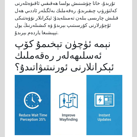
تۇرىدۇ، خاتا چۈشىنىش بولسا ھەقىقىي ئاقىۋەتلەرنى
كەلتۈرۈپ چىقىرىدۇ. رەقەملىك بەلگىلەر ئاددىي ھەل
قىلىش چارىسى بىلەن تەمىنلەيدۇ: ئېكرانلار نۆۋەتتىكى
ئۇچۇرلارنى كۆرسىتىپ بېرىدۇ ۋە كىشىلەرنىڭ يول
تېپىشىغا ياردەم بېرىدۇ.
نېمە ئۈچۈن تېخىمۇ كۆپ
ئەسلىھەلەر رەقەملىك
ئېكرانلارنى ئورنىتىۋاتىدۇ؟