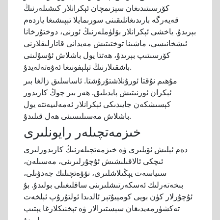
كۆرسىتىدىغان سېزىمچان ئېكرانلار كىشىلەرنىڭ
قەيەرگە بارىدىغانلىقىنى سورىمايلا تېپىشىغا ياردەم
بېرىدۇ. ياخشى ئېكرانلار بۆلۈملەرنىڭ ئورنى، دوختۇرخانا
ئىشخانىسى، ماشىنا توختىتىش مەيدانى قاتارلىقلارنى
كۆرسىتىپ بېرىدۇ، ھەتتا يول باشلاش ئۇسۇلىنى
باشقىلارنىڭ تېلېفونىغا ئەۋەتەلەيدۇ.
مۇھىم نۇقتا ئورۇنلاشتۇرۇشتا. ئاساسلىق زالغا بىر
ئېكران ئورنىتىش پايدىلىق. ھەر بىر چوڭ كارىدور
كېسىشكەن جايىدىكى ئېكرانلار ئەمەلىيەتتە يول
باشلاش مەسىلىسىنى ھەل قىلىدۇ.
خىزمەتچىلەر رايونلىرى
دەم ئېلىش ئۆيلىرى ۋە خىزمەتچىلەرنىڭ كارىدورلىرى
ئىچكى ئالاقىلىشىش ئۇچۇرلىرىنى، مەسىلەن،
سىياسەت يېڭىلاشلىرى، نۆۋەتچىلىك جەدۋىلى،
بىخەتەرلىك ئەسكەرتىشلىرىنى ساقلىغىلى بولىدۇ. بۇ
ئۇچۇرلار كۈن بويى كومپيۇتېر ئالدىدا ئولتۇرۇپ ئېلخەت
تەكشۈرمەيدىغان سېستىرالار ۋە تېخنىكلارغا يېتىپ