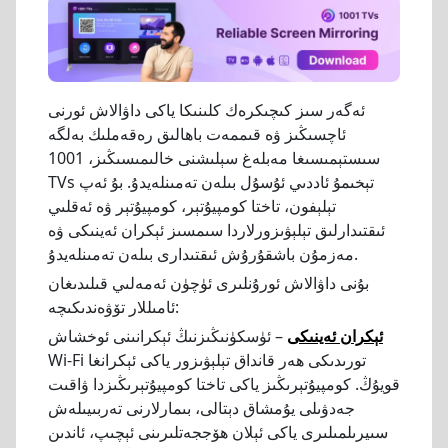
ئەگەر سىز كىچىكرەك كلىنىكا ياكى داۋالاش ئورنى
ئاچسىڭىز ۋە قىممەت باھالىق رەقەملىك بەلگە
سىستېمىسىغا مەبلەغ سېلىشنى خالىمىسىڭىز، 1001
TVs تېخىمۇ ئاددىي ئۇسۇل بىلەن تەمىنلەيدۇ. بۇ ئەپ
تېلېفون، تاختا كومپيۇتېر، كومپيۇتېر ۋە ئەقلىي
ئىقتىدارلىق تېلېۋىزورلاردا سىمسىز ئېكران ئەينىكى ۋە
مەزمۇن باشقۇرۇش ئىقتىدارى بىلەن تەمىنلەيدۇ.
بۇنى داۋالاش ئورۇنلىرى ئۈچۈن ئەمەلىي قىلىدىغان
ئامىللار تۆۋەندىكىچە:
ئېكران ئەينىكى
– ئۈسكۈنىڭىزنىڭ ئېكرانىنى ئوخشاش
Wi-Fi تورىدىكى ھەر قانداق تېلېۋىزور ياكى ئېكرانغا
قويۇڭ. كومپيۇتېرىڭىز ياكى تاختا كومپيۇتېرىڭىزدا ۋاقىت
جەدۋىلى يۇمشاق دېتالى، بىمارلارنى تەربىيىلەش
سىيرىلمىلىرى ياكى ئېلان ھۆججەتلىرىنى ئېچىپ، ئاندىن