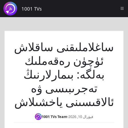
1001 TVs
ساغلاملىقنى ساقلاش
ئۈچۈن رەقەملىك
بەلگە: بىمارلارنىڭ
تەجرىبىسى ۋە
ئالاقىسىنى ياخشىلاش
فېۋرال 10, 2026
·
1001 TVs Team