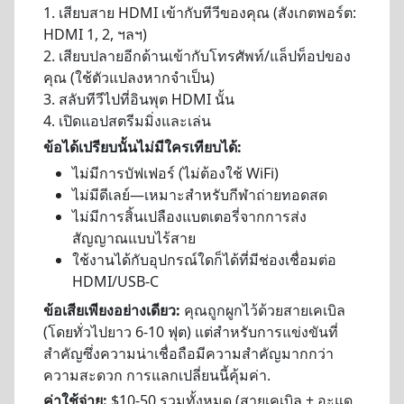
1. เสียบสาย HDMI เข้ากับทีวีของคุณ (สังเกตพอร์ต:
HDMI 1, 2, ฯลฯ)
2. เสียบปลายอีกด้านเข้ากับโทรศัพท์/แล็ปท็อปของ
คุณ (ใช้ตัวแปลงหากจำเป็น)
3. สลับทีวีไปที่อินพุต HDMI นั้น
4. เปิดแอปสตรีมมิ่งและเล่น
ข้อได้เปรียบนั้นไม่มีใครเทียบได้:
ไม่มีการบัฟเฟอร์ (ไม่ต้องใช้ WiFi)
ไม่มีดีเลย์—เหมาะสำหรับกีฬาถ่ายทอดสด
ไม่มีการสิ้นเปลืองแบตเตอรี่จากการส่ง
สัญญาณแบบไร้สาย
ใช้งานได้กับอุปกรณ์ใดก็ได้ที่มีช่องเชื่อมต่อ
HDMI/USB-C
ข้อเสียเพียงอย่างเดียว:
คุณถูกผูกไว้ด้วยสายเคเบิล
(โดยทั่วไปยาว 6-10 ฟุต) แต่สำหรับการแข่งขันที่
สำคัญซึ่งความน่าเชื่อถือมีความสำคัญมากกว่า
ความสะดวก การแลกเปลี่ยนนี้คุ้มค่า.
ค่าใช้จ่าย:
$10-50 รวมทั้งหมด (สายเคเบิล + อะแด