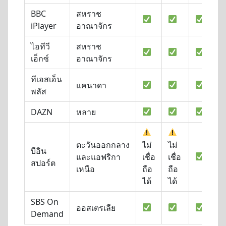
BBC
สหราช
iPlayer
อาณาจักร
ไอทีวี
สหราช
เอ็กซ์
อาณาจักร
ทีเอสเอ็น
แคนาดา
พลัส
DAZN
หลาย
ตะวันออกกลาง
ไม่
ไม่
บีอิน
และแอฟริกา
เชื่อ
เชื่อ
สปอร์ต
เหนือ
ถือ
ถือ
ได้
ได้
SBS On
ออสเตรเลีย
Demand