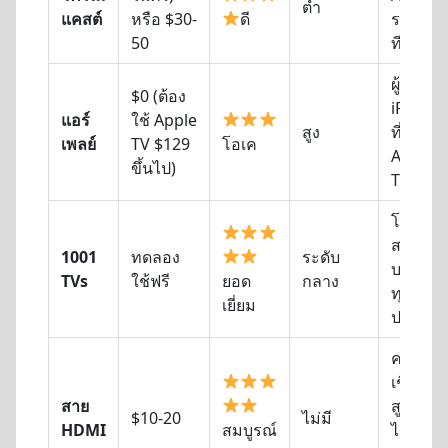
ต่ำ
แคสต์
หรือ $30-
ดี
รองรับ
50
ทีวีในตั
ผู้ใช้
$0 (ต้อง
iPhone
แอร์
ใช้ Apple
สูง
ที่มี
เพลย์
TV $129
โอเค
Apple
ขึ้นไป)
TV
โซลูชัน
สากล,
1001
ทดลอง
ระดับ
บริการ
TVs
ใช้ฟรี
ยอด
กลาง
ทุก
เยี่ยม
ประเภท
ความน่
เชื่อถือ
สาย
สูงสุด,
$10-20
ไม่มี
HDMI
สมบูรณ์
ไม่มี