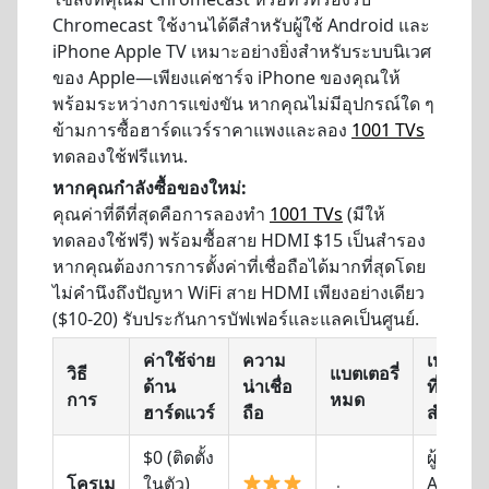
Chromecast ใช้งานได้ดีสำหรับผู้ใช้ Android และ
iPhone Apple TV เหมาะอย่างยิ่งสำหรับระบบนิเวศ
ของ Apple—เพียงแค่ชาร์จ iPhone ของคุณให้
พร้อมระหว่างการแข่งขัน หากคุณไม่มีอุปกรณ์ใด ๆ
ข้ามการซื้อฮาร์ดแวร์ราคาแพงและลอง
1001 TVs
ทดลองใช้ฟรีแทน.
หากคุณกำลังซื้อของใหม่:
คุณค่าที่ดีที่สุดคือการลองทำ
1001 TVs
(มีให้
ทดลองใช้ฟรี) พร้อมซื้อสาย HDMI $15 เป็นสำรอง
หากคุณต้องการการตั้งค่าที่เชื่อถือได้มากที่สุดโดย
ไม่คำนึงถึงปัญหา WiFi สาย HDMI เพียงอย่างเดียว
($10-20) รับประกันการบัฟเฟอร์และแลคเป็นศูนย์.
ค่าใช้จ่าย
ความ
เหมาะ
วิธี
แบตเตอรี่
ด้าน
น่าเชื่อ
ที่สุด
การ
หมด
ฮาร์ดแวร์
ถือ
สำหรับ
$0 (ติดตั้ง
ผู้ใช้
โครเม
ในตัว)
Android