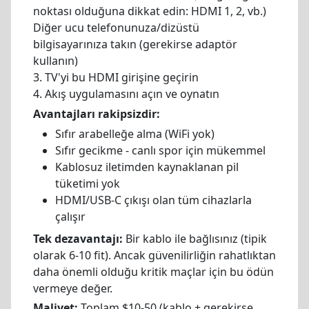
noktası olduğuna dikkat edin: HDMI 1, 2, vb.)
Diğer ucu telefonunuza/dizüstü
bilgisayarınıza takın (gerekirse adaptör
kullanın)
3. TV'yi bu HDMI girişine geçirin
4. Akış uygulamasını açın ve oynatın
Avantajları rakipsizdir:
Sıfır arabelleğe alma (WiFi yok)
Sıfır gecikme - canlı spor için mükemmel
Kablosuz iletimden kaynaklanan pil
tüketimi yok
HDMI/USB-C çıkışı olan tüm cihazlarla
çalışır
Tek dezavantajı:
Bir kablo ile bağlısınız (tipik
olarak 6-10 fit). Ancak güvenilirliğin rahatlıktan
daha önemli olduğu kritik maçlar için bu ödün
vermeye değer.
Maliyet:
Toplam $10-50 (kablo + gerekirse