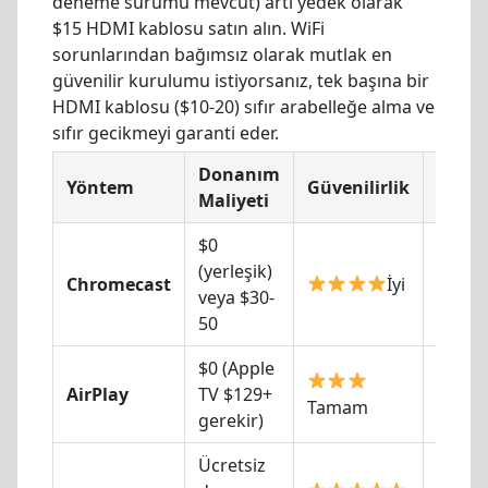
deneme sürümü mevcut) artı yedek olarak
$15 HDMI kablosu satın alın. WiFi
sorunlarından bağımsız olarak mutlak en
güvenilir kurulumu istiyorsanız, tek başına bir
HDMI kablosu ($10-20) sıfır arabelleğe alma ve
sıfır gecikmeyi garanti eder.
Donanım
Akü
Yöntem
Güvenilirlik
Maliyeti
Boşal
$0
(yerleşik)
Chromecast
İyi
Düşü
veya $30-
50
$0 (Apple
AirPlay
TV $129+
Yükse
Tamam
gerekir)
Ücretsiz