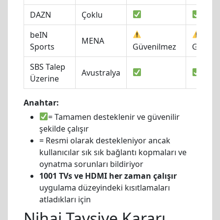
DAZN
Çoklu
beIN
MENA
Sports
Güvenilmez
Güveni
SBS Talep
Avustralya
Üzerine
Anahtar:
= Tamamen desteklenir ve güvenilir
şekilde çalışır
= Resmi olarak destekleniyor ancak
kullanıcılar sık sık bağlantı kopmaları ve
oynatma sorunları bildiriyor
1001 TVs ve HDMI her zaman çalışır
uygulama düzeyindeki kısıtlamaları
atladıkları için
Nihai Tavsiye Kararı