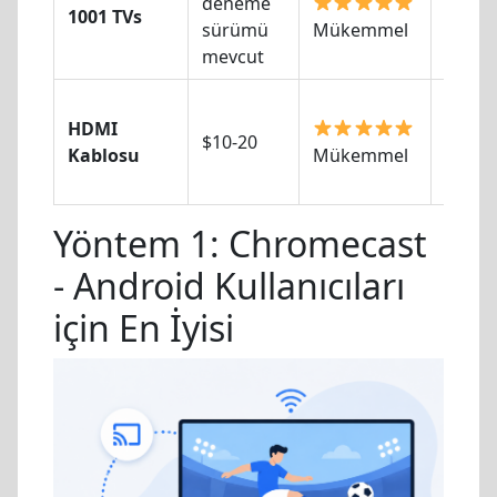
deneme
1001 TVs
Orta
sürümü
Mükemmel
mevcut
HDMI
$10-20
Hiçbir
Kablosu
Mükemmel
Yöntem 1: Chromecast
- Android Kullanıcıları
için En İyisi