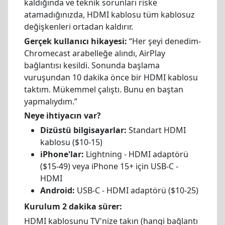
kaldığında ve teknik sorunları riske
atamadığınızda, HDMI kablosu tüm kablosuz
değişkenleri ortadan kaldırır.
Gerçek kullanıcı hikayesi:
“Her şeyi denedim-
Chromecast arabelleğe alındı, AirPlay
bağlantısı kesildi. Sonunda başlama
vuruşundan 10 dakika önce bir HDMI kablosu
taktım. Mükemmel çalıştı. Bunu en baştan
yapmalıydım.”
Neye ihtiyacın var?
Dizüstü bilgisayarlar:
Standart HDMI
kablosu ($10-15)
iPhone'lar:
Lightning - HDMI adaptörü
($15-49) veya iPhone 15+ için USB-C -
HDMI
Android:
USB-C - HDMI adaptörü ($10-25)
Kurulum 2 dakika sürer:
HDMI kablosunu TV'nize takın (hangi bağlantı