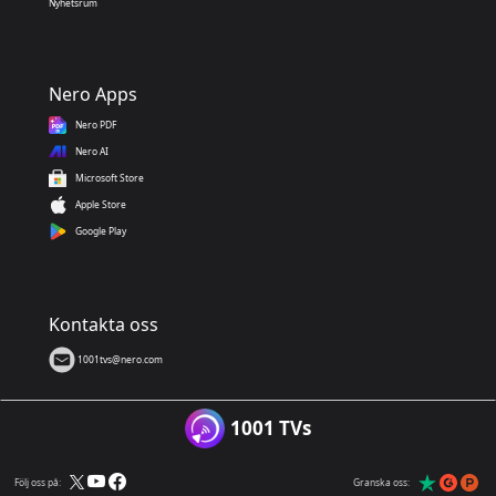
Nyhetsrum
Nero Apps
Nero PDF
Nero AI
Microsoft Store
Apple Store
Google Play
Kontakta oss
1001tvs@nero.com
1001 TVs
Följ oss på:
Granska oss: