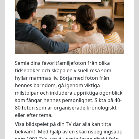
Samla dina favoritfamiljefoton från olika
tidsepoker och skapa en visuell resa som
hyllar mammas liv. Börja med foton från
hennes barndom, gå igenom viktiga
milstolpar och inkludera uppriktiga ögonblick
som fångar hennes personlighet. Sikta på 40-
80 foton som är organiserade kronologiskt
eller efter tema.
Visa bildspelet på din TV där alla kan titta
bekvämt. Med hjälp av en skärmspeglingsapp
som 1001 TVs kan du casta foton direkt från