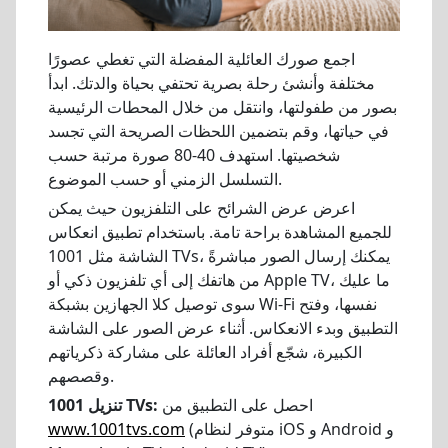
اجمع صورك العائلية المفضلة التي تغطي عصورًا
مختلفة وأنشئ رحلة بصرية تحتفي بحياة والدتك. ابدأ
بصور من طفولتها، وانتقل من خلال المحطات الرئيسية
في حياتها، وقم بتضمين اللحظات الصريحة التي تجسد
شخصيتها. استهدف 40-80 صورة مرتبة حسب
التسلسل الزمني أو حسب الموضوع.
اعرض عرض الشرائح على التلفزيون حيث يمكن
للجميع المشاهدة براحة تامة. باستخدام تطبيق انعكاس
الشاشة مثل 1001 TVs، يمكنك إرسال الصور مباشرةً
من هاتفك إلى أي تلفزيون ذكي أو Apple TV، ما عليك
سوى توصيل كلا الجهازين بشبكة Wi-Fi نفسها، وفتح
التطبيق وبدء الانعكاس. أثناء عرض الصور على الشاشة
الكبيرة، شجّع أفراد العائلة على مشاركة ذكرياتهم
وقصصهم.
احصل على التطبيق من
تنزيل 1001 TVs:
(متوفر لنظام iOS و Android و
www.1001tvs.com