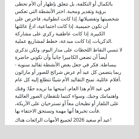
بالكمال أو التكلفة، بل تتعلق بإظهار أن الأم تحظى
برؤية وتقدير ومحبة. اختر الأنشطة التي تعكس
شخصيتها وتفضيلاتها. إذا كانت انطوائية، فاحرص على
أن تكون حميمية. إذا كانت اجتماعية، ادعُ عائلتها
الكبيرة. إذا كانت عاطفية ركزي على مشاركة
الذكريات. إذا كانت مبدعة، خطط لمشاريع عملية.
لا تنسي التقاط اللحظات على مدار اليوم، ولكن تذكري
أيضاً أن تضعي الكاميرا جانباً وأن تكوني حاضرة
ببساطة. فكر في جعل بعض الأنشطة تقاليد سنوية -
ربما يتضمن كل عيد أم عرض شرائح للصور أو ماراثون
أفلام عائلية. تمنح التقاليد الأم شيئًا تتطلع إليه كل عام.
في عيد الأم هذا العام، امنحها ما تريده حقًا: وقتك
واهتمامك وحبك. وسواء كنتما تلتقطان الصور العائلية
على التلفاز أو تطبخان معاً أو تسترخيان على الأريكة،
فأنت تخبرها أنها مهمة وتستحق الاحتفاء بها.
عيد أم سعيد 2026 لجميع الأمهات الرائعات هناك!