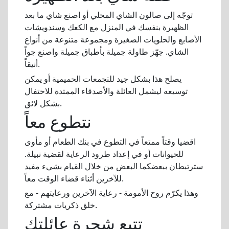
توجّه إلى صالون الشاي المحلي أو اصنع شاي ما بعد
الظهيرة بنفسك في المنزل مع الكعك وسندويشات
الأصابع والحلويات الصغيرة ومجموعة متنوعة من أنواع
الشاي. جهّز طاولة جميلة بأطباق جميلة واصنع جواً
أنيقاً.
يصلح هذا بشكل جيد للتجمعات الحميمية أو يمكن
توسيعه ليشمل العائلة والأصدقاء الممتدة للاحتفال
بشكل لائق.
نتطوع معاً
اقضيا وقتاً ممتعاً في التطوع في بنك الطعام أو مأوى
للحيوانات أو في إعداد طرود الرعاية لقضية نبيلة.
سترتبطان ببعضكما البعض من خلال القيام بشيء مفيد
للآخرين أثناء قضاء الوقت معاً.
وهذا يكرّم روح الأمومة - رعاية الآخرين ورعايتهم - مع
خلق ذكريات مشتركة.
تتبع شجرة عائلتك