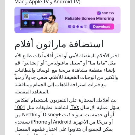
Mac و Apple TV و Android TV).
استضافة ماراثون أفلام
اختر الأفلام المفضلة لأمي أو اختر أفلاماً ذات طابع الأم
مثل “ماما ميا” أو “ستيل ماغنولياس” أو “إنشانتو”. قم
بإنشاء منطقة مشاهدة مريحة مع الوسائد والبطانيات
والكثير من الوجبات الخفيفة للأفلام. ضعي جدولاً زمنياً
مع فترات استراحة للذهاب إلى الحمام ومناقشة
المشاهد المفضلة.
بث أفلامك المختارة على التلفزيون باستخدام انعكاس
سهّل عملية الإرسال
1001 TVs
الشاشة. تطبيقات مثل
من Netflix أو Disney+ أو أي خدمة بث، سواء كنت
تستخدم iPhone أو Android أو مزيجًا من الأجهزة.
يمكن للجميع أن يتناوبوا على اختيار فيلمهم المفضل