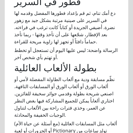
فطور في السرير
دع أمك تنام، ثم قم بإعداد فطورها المفضل وقدمه لها
في السرير على صينية مرتبة بشكل جيد مع زهور
نضرة. أضيفي الجريدة أو كتاباً كانت ترغب في قراءته.
بعد الإفطار، شجّعها على أن تأخذ وقتها - ربما تأخذ
حماماً دافئاً أو تجهز لها زاوية مريحة للقراءة.
الرسالة واضحة: ليس عليها اليوم أن تستعجل أو تخطط
أو تهتم بأي شخص آخر.
بطولة الألعاب العائلية
نظّم مسابقة ودية مع ألعاب الطاولة المفضلة لأمي أو
ألعاب الورق أو ألعاب الورق أو المسابقات التافهة.
اصنعي شريحة بطولة وقدمي جوائز سخيفة للفائزين.
اختاري ألعاباً يمكن للجميع المشاركة فيها بغض النظر
عن العمر، وخذي فترات راحة بين الألعاب لتناول
الوجبات الخفيفة والمحادثة.
ألعاب مثل المسابقات العائلية (مع أسئلة عن حياة الأم)
أو الحزورات أو لعبة Pictionary تولد ساعات من