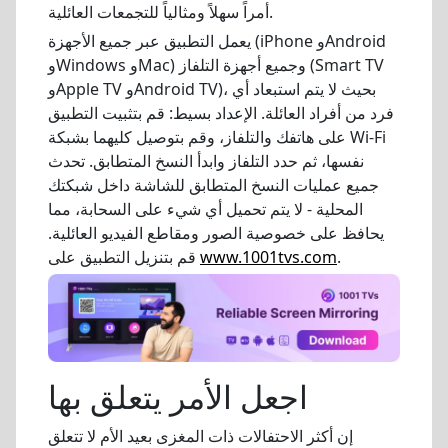
أمراً سهلاً ومثالياً للتجمعات العائلية.
يعمل التطبيق عبر جميع الأجهزة (iPhone وAndroid
وWindows وMac) وجميع أجهزة التلفاز (Smart TV
وApple TV وAndroid TV)، بحيث لا يتم استبعاد أي
فرد من أفراد العائلة. الإعداد بسيط: قم بتثبيت التطبيق
على هاتفك والتلفاز، وقم بتوصيل كليهما بشبكة Wi-Fi
نفسها، ثم حدد التلفاز وابدأ النسخ المتطابق. تحدث
جميع عمليات النسخ المتطابق للشاشة داخل شبكتك
المحلية - لا يتم تحميل أي شيء على السحابة، مما
يحافظ على خصوصية الصور ومقاطع الفيديو العائلية.
.
www.1001tvs.com
قم بتنزيل التطبيق على
اجعل الأمر يتعلق بها
إن أكثر الاحتفالات ذات المغزى بعيد الأم لا تتعلق