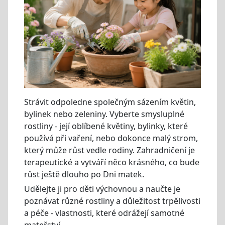
Strávit odpoledne společným sázením květin,
bylinek nebo zeleniny. Vyberte smysluplné
rostliny - její oblíbené květiny, bylinky, které
používá při vaření, nebo dokonce malý strom,
který může růst vedle rodiny. Zahradničení je
terapeutické a vytváří něco krásného, co bude
růst ještě dlouho po Dni matek.
Udělejte ji pro děti výchovnou a naučte je
poznávat různé rostliny a důležitost trpělivosti
a péče - vlastnosti, které odrážejí samotné
mateřství.