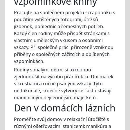
vzpomínkové knihy
Pracujte na společném projektu scrapbooku s
použitím vytištěných fotografií, útržků
jízdenek, pohlednic a řemeslných potřeb.
Každý člen rodiny může přispět stránkami s
vlastním uměleckým vkusem a osobními
vzkazy. Při společné práci přirozeně vzniknou
příběhy o společných zážitcích a oblíbených
vzpomínkách.
Rodiny s malými dětmi si to mohou
zjednodušit na výrobu přáníček ke Dni matek
s kresbami a ručně psanými vzkazy. Tyto
nedokonalé, srdečné výtvory se často stávají
maminčiným nejcennějším majetkem.
Den v domácích lázních
Proměňte svůj domov v relaxační útočiště s
různými ošetřovacími stanicemi: manikúra a