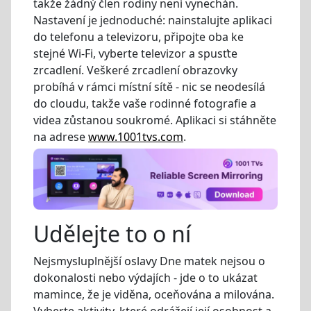
takže žádný člen rodiny není vynechán.
Nastavení je jednoduché: nainstalujte aplikaci
do telefonu a televizoru, připojte oba ke
stejné Wi-Fi, vyberte televizor a spusťte
zrcadlení. Veškeré zrcadlení obrazovky
probíhá v rámci místní sítě - nic se neodesílá
do cloudu, takže vaše rodinné fotografie a
videa zůstanou soukromé. Aplikaci si stáhněte
na adrese
www.1001tvs.com
.
Udělejte to o ní
Nejsmysluplnější oslavy Dne matek nejsou o
dokonalosti nebo výdajích - jde o to ukázat
mamince, že je viděna, oceňována a milována.
Vyberte aktivity, které odrážejí její osobnost a