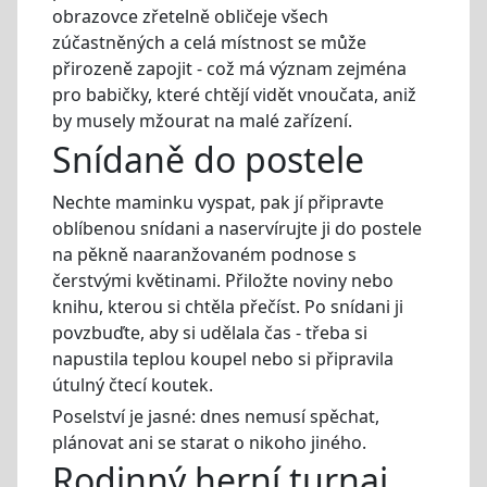
obrazovce zřetelně obličeje všech
zúčastněných a celá místnost se může
přirozeně zapojit - což má význam zejména
pro babičky, které chtějí vidět vnoučata, aniž
by musely mžourat na malé zařízení.
Snídaně do postele
Nechte maminku vyspat, pak jí připravte
oblíbenou snídani a naservírujte ji do postele
na pěkně naaranžovaném podnose s
čerstvými květinami. Přiložte noviny nebo
knihu, kterou si chtěla přečíst. Po snídani ji
povzbuďte, aby si udělala čas - třeba si
napustila teplou koupel nebo si připravila
útulný čtecí koutek.
Poselství je jasné: dnes nemusí spěchat,
plánovat ani se starat o nikoho jiného.
Rodinný herní turnaj