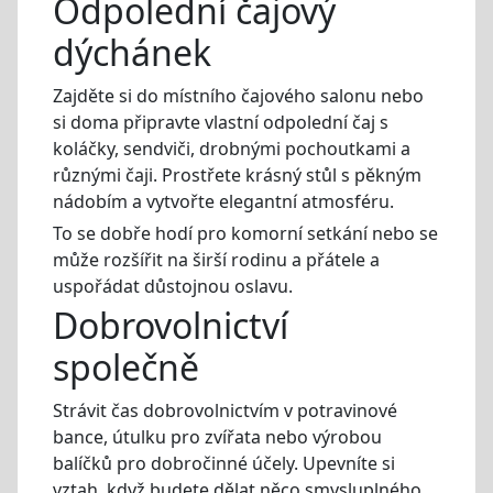
Odpolední čajový
dýchánek
Zajděte si do místního čajového salonu nebo
si doma připravte vlastní odpolední čaj s
koláčky, sendviči, drobnými pochoutkami a
různými čaji. Prostřete krásný stůl s pěkným
nádobím a vytvořte elegantní atmosféru.
To se dobře hodí pro komorní setkání nebo se
může rozšířit na širší rodinu a přátele a
uspořádat důstojnou oslavu.
Dobrovolnictví
společně
Strávit čas dobrovolnictvím v potravinové
bance, útulku pro zvířata nebo výrobou
balíčků pro dobročinné účely. Upevníte si
vztah, když budete dělat něco smysluplného