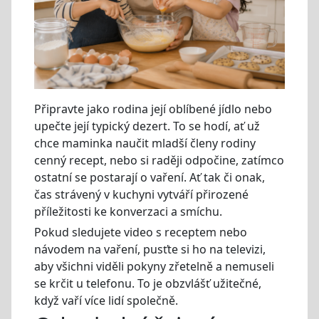
Připravte jako rodina její oblíbené jídlo nebo
upečte její typický dezert. To se hodí, ať už
chce maminka naučit mladší členy rodiny
cenný recept, nebo si raději odpočine, zatímco
ostatní se postarají o vaření. Ať tak či onak,
čas strávený v kuchyni vytváří přirozené
příležitosti ke konverzaci a smíchu.
Pokud sledujete video s receptem nebo
návodem na vaření, pusťte si ho na televizi,
aby všichni viděli pokyny zřetelně a nemuseli
se krčit u telefonu. To je obzvlášť užitečné,
když vaří více lidí společně.