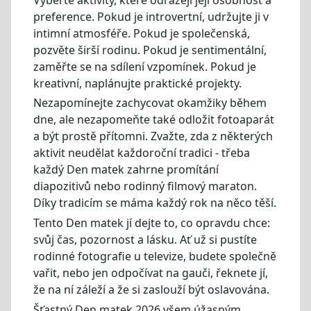
preference. Pokud je introvertní, udržujte ji v
intimní atmosféře. Pokud je společenská,
pozvěte širší rodinu. Pokud je sentimentální,
zaměřte se na sdílení vzpomínek. Pokud je
kreativní, naplánujte praktické projekty.
Nezapomínejte zachycovat okamžiky během
dne, ale nezapomeňte také odložit fotoaparát
a být prostě přítomni. Zvažte, zda z některých
aktivit neudělat každoroční tradici - třeba
každý Den matek zahrne promítání
diapozitivů nebo rodinný filmový maraton.
Díky tradicím se máma každý rok na něco těší.
Tento Den matek jí dejte to, co opravdu chce:
svůj čas, pozornost a lásku. Ať už si pustíte
rodinné fotografie u televize, budete společně
vařit, nebo jen odpočívat na gauči, řeknete jí,
že na ní záleží a že si zaslouží být oslavována.
Šťastný Den matek 2026 všem úžasným