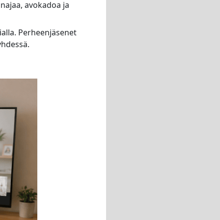
unajaa, avokadoa ja
ialla. Perheenjäsenet
 yhdessä.