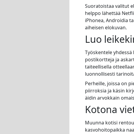
Suoratoistaa valitut 
helppo lähettää Netfli
iPhonea, Androidia tai 
aiheisen elokuvan.
Luo leikekir
Työskentele yhdessä le
postikortteja ja aska
taiteellisella otteella
luonnollisesti tarinoi
Perheille, joissa on pi
piirroksia ja käsin kir
äidin arvokkain omai
Kotona vie
Muunna kotisi rentoutu
kasvohoitopaikka naami