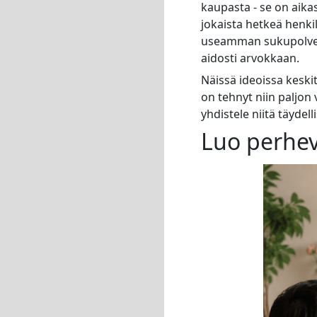
kaupasta - se on aika
jokaista hetkeä henkil
useamman sukupolven 
aidosti arvokkaan.
Näissä ideoissa keski
on tehnyt niin paljon
yhdistele niitä täydel
Luo perhev