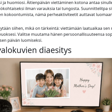
si ja huomiosi. Äitienpäivän viettäminen kotona antaa sin
ökohtaiseksi ilman varauksia tai tungosta. Suunnittelitpa sit
kokoontumista, nämä perheaktiviteetit auttavat luomaan 
tytään siihen, mikä on tärkeintä: viettämään laatuaikaa sen 
 vuoksesi. Valitse muutama hänen persoonallisuuteensa sopiv
lisen päivän luomiseksi.
alokuvien diaesitys