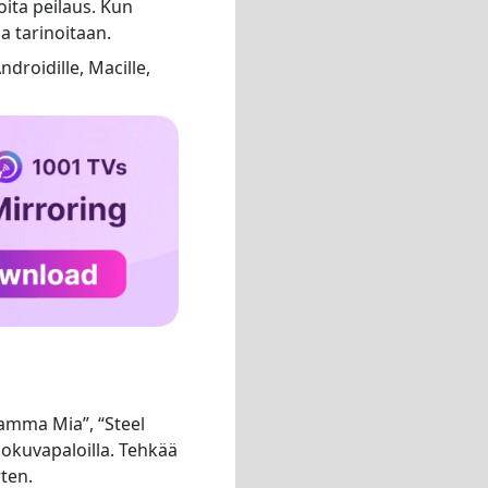
oita peilaus. Kun
a tarinoitaan.
Androidille, Macille,
“Mamma Mia”, “Steel
elokuvapaloilla. Tehkää
ten.