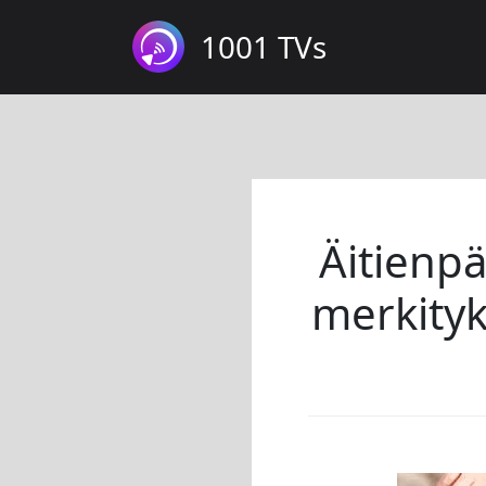
1001 TVs
Äitienpä
merkityk