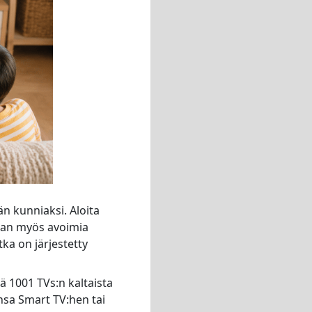
än kunniaksi. Aloita
kaan myös avoimia
ka on järjestetty
lä 1001 TVs:n kaltaista
nsa Smart TV:hen tai