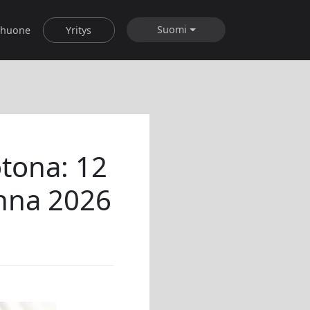
Suomi
shuone
Yritys
otona: 12
onna 2026