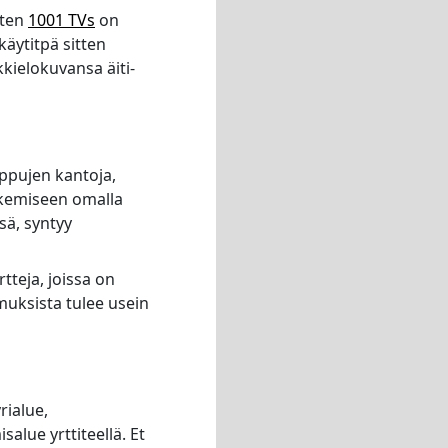
uten
1001 TVs
on
käytitpä sitten
ikkielokuvansa äiti-
ippujen kantoja,
tekemiseen omalla
ssä, syntyy
rtteja, joissa on
omuksista tulee usein
rialue,
alue yrttiteellä. Et