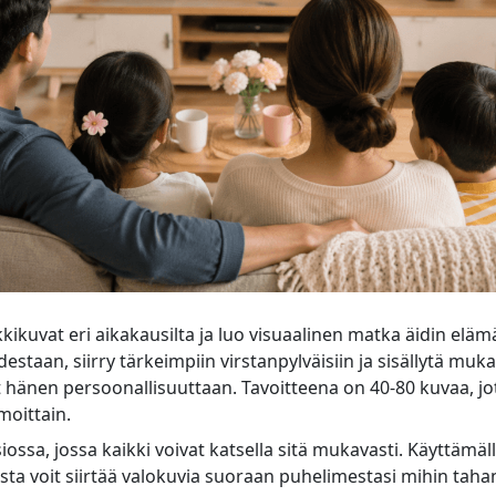
kikuvat eri aikakausilta ja luo visuaalinen matka äidin eläm
estaan, siirry tärkeimpiin virstanpylväisiin ja sisällytä mu
t hänen persoonallisuuttaan. Tavoitteena on 40-80 kuvaa, jot
moittain.
siossa, jossa kaikki voivat katsella sitä mukavasti. Käyttämäl
sta voit siirtää valokuvia suoraan puhelimestasi mihin taha