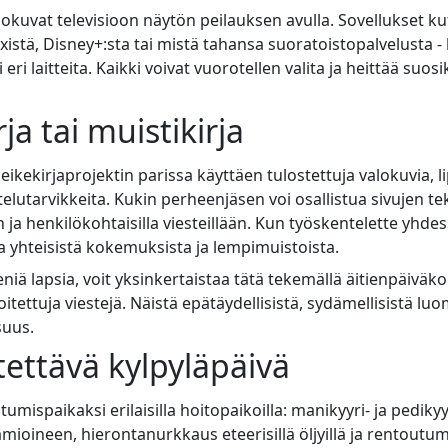
elokuvat televisioon näytön peilauksen avulla. Sovellukset k
xistä, Disney+:sta tai mistä tahansa suoratoistopalvelusta - 
eri laitteita. Kaikki voivat vuorotellen valita ja heittää suos
ja tai muistikirja
ikekirjaprojektin parissa käyttäen tulostettuja valokuvia, l
rtelutarvikkeita. Kukin perheenjäsen voi osallistua sivujen 
an ja henkilökohtaisilla viesteillään. Kun työskentelette yhde
ta yhteisistä kokemuksista ja lempimuistoista.
eniä lapsia, voit yksinkertaistaa tätä tekemällä äitienpäiväko
joitettuja viestejä. Näistä epätäydellisistä, sydämellisistä lu
suus.
tettävä kylpyläpäivä
mispaikaksi erilaisilla hoitopaikoilla: manikyyri- ja pedikyy
oineen, hierontanurkkaus eteerisillä öljyillä ja rentoutumis