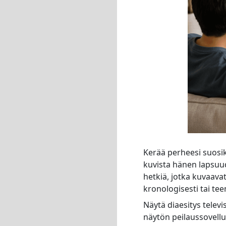
Kerää perheesi suosik
kuvista hänen lapsuud
hetkiä, jotka kuvaava
kronologisesti tai tee
Näytä diaesitys televi
näytön peilaussovellu