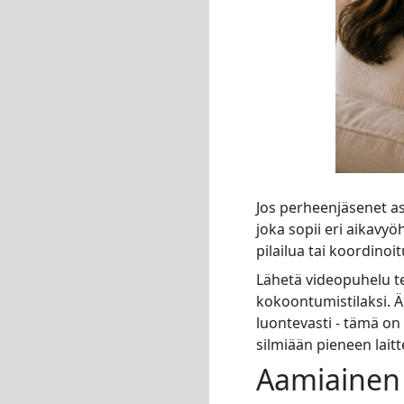
Jos perheenjäsenet asu
joka sopii eri aikavyöh
pilailua tai koordinoi
Lähetä videopuhelu t
kokoontumistilaksi. Äi
luontevasti - tämä on 
silmiään pieneen lait
Aamiainen