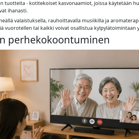
en tuotteita - kotitekoiset kasvonaamiot, joissa käytetään h
vat ihanasti.
llä valaistuksella, rauhoittavalla musiikilla ja aromaterap
ä vuorotellen tai kaikki voivat osallistua kylpylätoimintaan
nen perhekokoontuminen