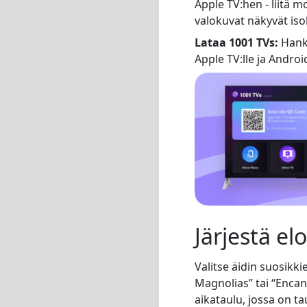
Apple TV:hen - liitä m
valokuvat näkyvät iso
Lataa 1001 TVs:
Hanki
Apple TV:lle ja Android
Järjestä e
Valitse äidin suosikki
Magnolias” tai “Encant
aikataulu, jossa on t