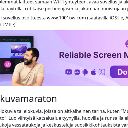
olemmat laitteet samaan Wi-Fi-yhteyteen, avaa sovellus ja al
lla näytöllä, rohkaise perheenjäseniä jakamaan muistojaan j
 sovellus osoitteesta
www.1001tvs.com
(saatavilla iOS:lle, 
 TV:lle).
lokuvamaraton
elokuvia tai elokuvia, joissa on äiti-aiheinen tarina, kuten 
o”. Luo viihtyisä katselualue tyynyillä, huovilla ja runsailla 
aukoja vessataukoja ja keskusteluja suosikkikohtauksista var