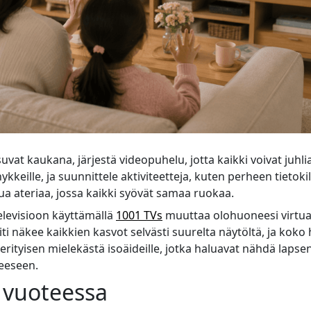
vat kaukana, järjestä videopuhelu, jotta kaikki voivat juhli
ykkeille, ja suunnittele aktiviteetteja, kuten perheen tietokil
tua ateriaa, jossa kaikki syövät samaa ruokaa.
elevisioon käyttämällä
1001 TVs
muuttaa olohuoneesi virtua
ti näkee kaikkien kasvot selvästi suurelta näytöltä, ja koko 
erityisen mielekästä isoäideille, jotka haluavat nähdä lapse
teeseen.
 vuoteessa