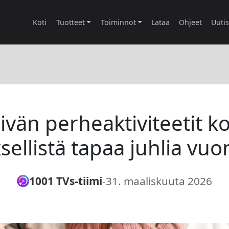
Koti
Tuotteet
Toiminnot
Lataa
Ohjeet
Uuti
ivän perheaktiviteetit k
sellistä tapaa juhlia vu
1001 TVs-tiimi
-
31. maaliskuuta 2026