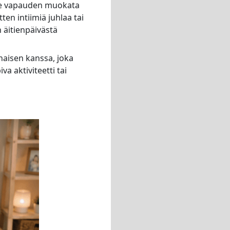
ulle vapauden muokata
ten intiimiä juhlaa tai
äitienpäivästä
naisen kanssa, joka
a aktiviteetti tai