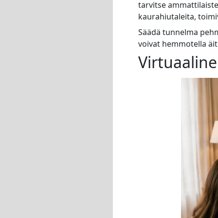
tarvitse ammattilaist
kaurahiutaleita, toimi
Säädä tunnelma pehmeä
voivat hemmotella äiti
Virtuaali