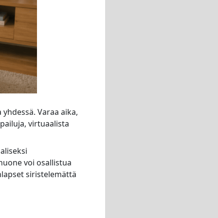
a yhdessä. Varaa aika,
pailuja, virtuaalista
aliseksi
huone voi osallistua
nlapset siristelemättä