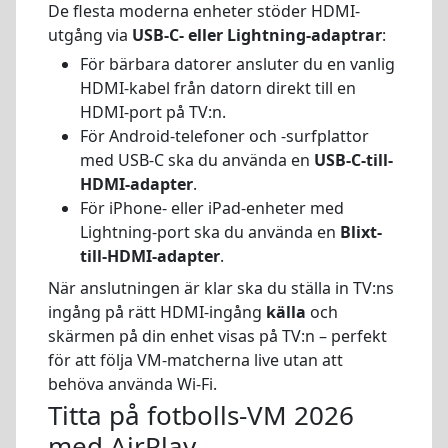
De flesta moderna enheter stöder HDMI-
utgång via
USB-C- eller Lightning-adaptrar
:
För bärbara datorer ansluter du en vanlig
HDMI-kabel från datorn direkt till en
HDMI-port på TV:n.
För Android-telefoner och -surfplattor
med USB‑C ska du använda en
USB-C-till-
HDMI-adapter
.
För iPhone- eller iPad-enheter med
Lightning-port ska du använda en
Blixt-
till-HDMI-adapter
.
När anslutningen är klar ska du ställa in TV:ns
ingång på rätt HDMI-ingång
källa
och
skärmen på din enhet visas på TV:n – perfekt
för att följa VM-matcherna live utan att
behöva använda Wi-Fi.
Titta på fotbolls-VM 2026
med AirPlay