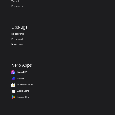
Warunki
Prywatność
Obsługa
Do pobrania
Przewodnik
Newsroom
Nero Apps
Nero PDF
Nero AI
Microsoft Store
Apple Store
Google Play