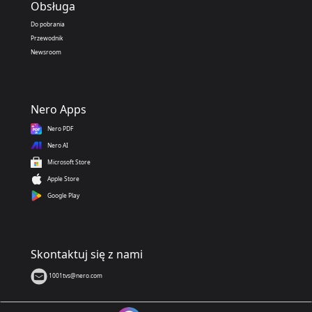
Obsługa
Do pobrania
Przewodnik
Newsroom
Nero Apps
Nero PDF
Nero AI
Microsoft Store
Apple Store
Google Play
Skontaktuj się z nami
1001tvs@nero.com