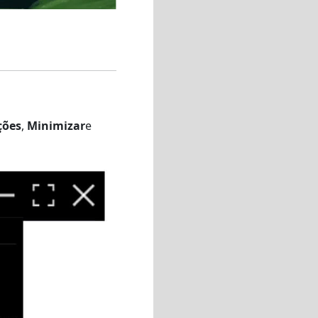
ções
,
Minimizar
e