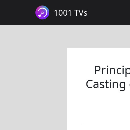
1001 TVs
Princi
Casting 