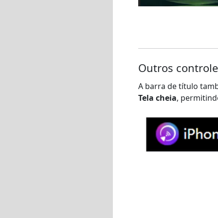
Outros controle
A barra de título tam
Tela cheia
, permitin