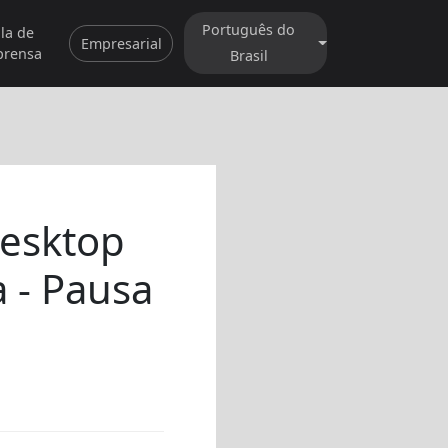
Português do
la de
Empresarial
prensa
Brasil
Desktop
a - Pausa
)