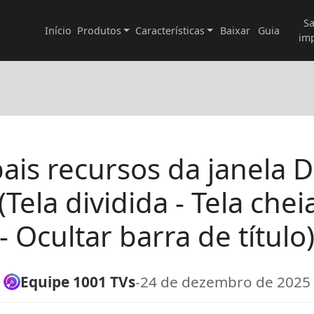
Sa
Início
Produtos
Características
Baixar
Guia
im
pais recursos da janela 
(Tela dividida - Tela chei
- Ocultar barra de título
Equipe 1001 TVs
-
24 de dezembro de 2025