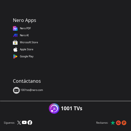
Nero Apps
Nero PDF
Nero AI
Microsoft Store
Apple Store
Google Play
Contáctanos
1001tvs@nero.com
1001 TVs
Síguenos:
Revísanos: